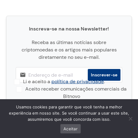
Inscreva-se na nossa Newsletter!
Receba as últimas notícias sobre
criptomoedas e os artigos mais populares
diretamente no seu e-mail.
Li e aceito a
política de privacidade
.
Aceito receber comunicações comerciais da
Bitnovo
Usamos cookies para garantir que você tenha a melhor
De acordo com o RGPD e a LOPDGDD, a PRESSBROKERS S.L.
tratará os dados fornecidos com a finalidade de enviar
experiência em nosso site. Se você continuar a usar este site,
comunicações aos assinantes. Para mais informações sobre
assumiremos que você concorda com isso.
como tratamos os seus dados e como exercer os seus
direitos de proteção de dados, consulte a nossa
política de
Aceitar
privacidade
.