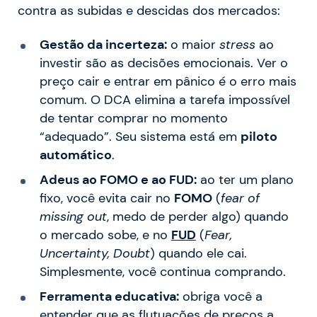
contra as subidas e descidas dos mercados:
Gestão da incerteza:
o maior
stress
ao
investir são as decisões emocionais. Ver o
preço cair e entrar em pânico é o erro mais
comum. O DCA elimina a tarefa impossível
de tentar comprar no momento
“adequado”. Seu sistema está em
piloto
automático
.
Adeus ao FOMO e ao FUD:
ao ter um plano
fixo, você evita cair no
FOMO
(
fear of
missing out
, medo de perder algo) quando
o mercado sobe, e no
FUD
(
Fear,
Uncertainty, Doubt
) quando ele cai.
Simplesmente, você continua comprando.
Ferramenta educativa:
obriga você a
entender que as flutuações de preços a