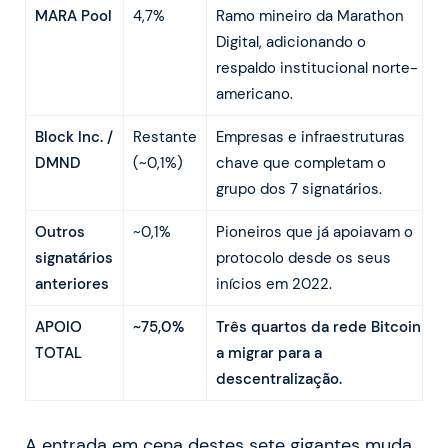
MARA Pool
4,7%
Ramo mineiro da Marathon
Digital, adicionando o
respaldo institucional norte-
americano.
Block Inc. /
Restante
Empresas e infraestruturas
DMND
(~0,1%)
chave que completam o
grupo dos 7 signatários.
Outros
~0,1%
Pioneiros que já apoiavam o
signatários
protocolo desde os seus
anteriores
inícios em 2022.
APOIO
~75,0%
Três quartos da rede Bitcoin
TOTAL
a migrar para a
descentralização.
A entrada em cena destes sete gigantes muda