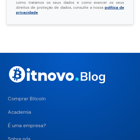
como tratamos os seus dados e como exercer os seus
direitos de proteção de dados, consulte a nossa
política de
privacidade
.
Comprar Bitcoin
Academia
É uma empresa?
Sobre nós