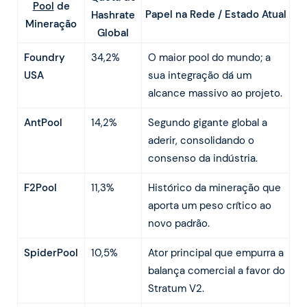
Pool
de
Papel na Rede / Estado Atual
Hashrate
Mineração
Global
Foundry
34,2%
O maior pool do mundo; a
USA
sua integração dá um
alcance massivo ao projeto.
AntPool
14,2%
Segundo gigante global a
aderir, consolidando o
consenso da indústria.
F2Pool
11,3%
Histórico da mineração que
aporta um peso crítico ao
novo padrão.
SpiderPool
10,5%
Ator principal que empurra a
balança comercial a favor do
Stratum V2.