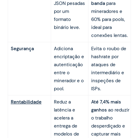
JSON pesadas
banda
para
por um
mineradores e
formato
60% para pools,
binário leve.
ideal para
conexões lentas.
Segurança
Adiciona
Evita o roubo de
encriptação e
hashrate por
autenticação
ataques de
entre o
intermediário e
minerador e o
inspeções de
pool.
ISPs.
Rentabilidade
Reduz a
Até 7,4% mais
latência e
ganhos
ao reduzir
acelera a
o trabalho
entrega de
desperdiçado e
modelos de
capturar mais