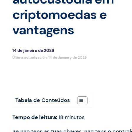
criptomoedas e
vantagens
14 de janeiro de 2026
Última actualización:
14 de January de 2026
Tabela de Conteúdos
Tempo de leitura:
18
minutos
Se não tens as tuas chaves, não tens o control