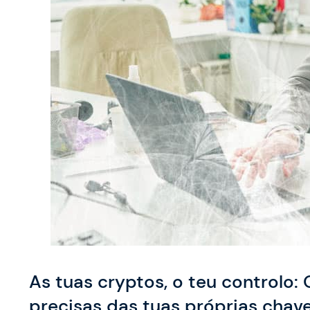
As tuas cryptos, o teu controlo:
precisas das tuas próprias chav