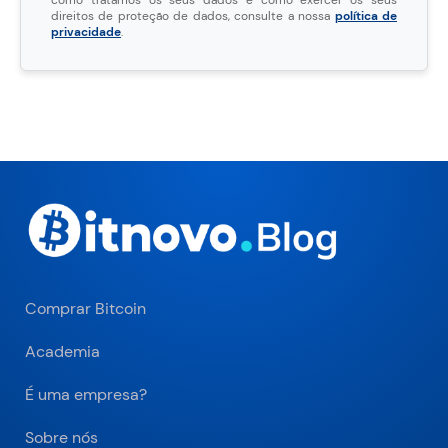
como tratamos os seus dados e como exercer os seus
direitos de proteção de dados, consulte a nossa
política de
privacidade
.
Comprar Bitcoin
Academia
É uma empresa?
Sobre nós