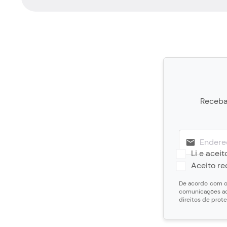
Receba 
Li e aceit
Aceito r
De acordo com o 
comunicações ao
direitos de prot