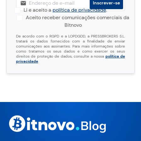
Li e aceito a
política de privacidade
.
Aceito receber comunicações comerciais da
Bitnovo
De acordo com o RGPD e a LOPDGDD, a PRESSBROKERS S.L.
tratará os dados fornecidos com a finalidade de enviar
comunicações aos assinantes. Para mais informações sobre
como tratamos os seus dados e como exercer os seus
direitos de proteção de dados, consulte a nossa
política de
privacidade
.