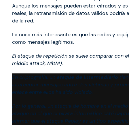
Aunque los mensajes pueden estar cifrados y es 
reales, la retransmisión de datos válidos podría 
de la red.
La cosa más interesante es que las redes y equi
como mensajes legítimos.
El ataque de repetición se suele comparar con e
middle attack,
MitM
).
En criptografía, un
ataque de intermediario
​ ti
interceptar mensajes entre dos víctimas y procu
enlace entre ellos ha sido violado.
Por lo general, un ataque de hombre en el medio 
ataque en el que el pirata informático esté cap
afirmar que el ataque Replay es un tipo específi