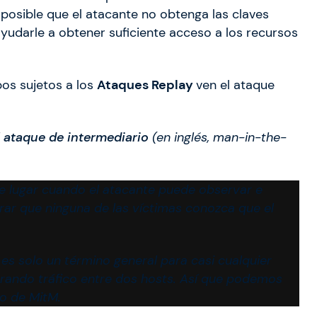
posible que el atacante no obtenga las claves
ayudarle a obtener suficiente acceso a los recursos
pos sujetos a los
Ataques Replay
ven el ataque
l
ataque de intermediario
(en inglés, man-in-the-
ene lugar cuando el atacante puede observar e
rar que ninguna de las víctimas conozca que el
es solo un término general para casi cualquier
turando tráfico entre dos hosts. Así que podemos
co de MitM.