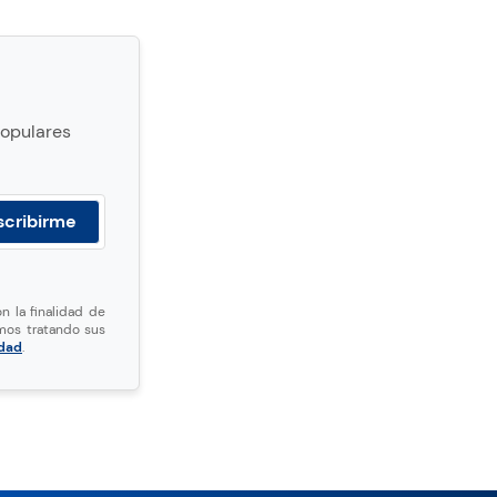
populares
n la finalidad de
mos tratando sus
idad
.