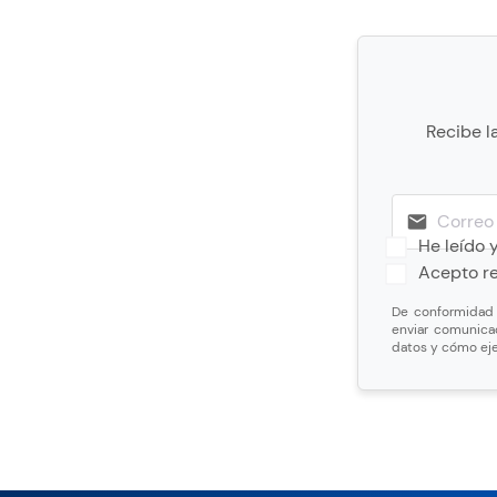
Recibe l
He leído 
Acepto re
De conformidad c
enviar comunica
datos y cómo eje