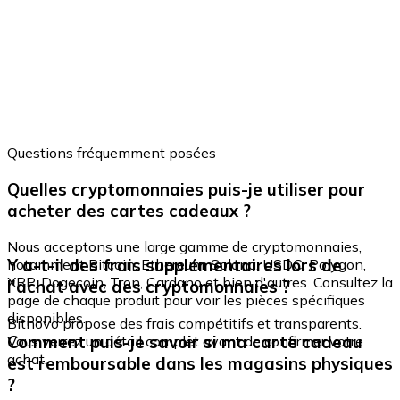
Questions fréquemment posées
Quelles cryptomonnaies puis-je utiliser pour
acheter des cartes cadeaux ?
Nous acceptons une large gamme de cryptomonnaies,
Y a-t-il des frais supplémentaires lors de
notamment Bitcoin, Ethereum, Solana, USDC, Polygon,
XRP, Dogecoin, Tron, Cardano et bien d'autres. Consultez la
l'achat avec des cryptomonnaies ?
page de chaque produit pour voir les pièces spécifiques
disponibles.
Bitnovo propose des frais compétitifs et transparents.
Comment puis-je savoir si ma carte cadeau
Vous verrez un détail complet avant de confirmer votre
achat.
est remboursable dans les magasins physiques
?