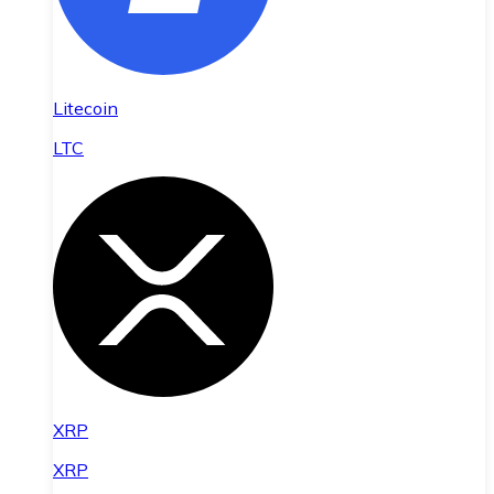
Litecoin
LTC
XRP
XRP