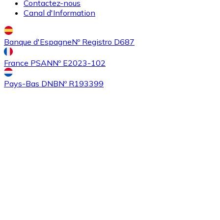
Contactez-nous
Canal d'Information
Banque d'Espagne
Nº Registro D687
France PSAN
Nº E2023-102
Pays-Bas DNB
Nº R193399