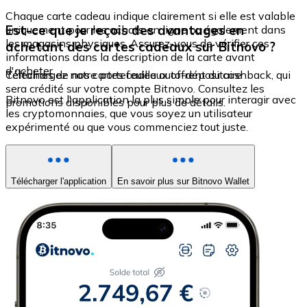
Chaque carte cadeau indique clairement si elle est valable
Est-ce que je reçois des avantages en
uniquement pour les achats en ligne ou également dans
les magasins physiques. Assurez-vous de vérifier ces
achetant des cartes cadeaux sur Bitnovo ?
informations dans la description de la carte avant
d'acheter.
Certaines de nos cartes cadeaux offrent du cashback, qui
Téléchargez notre portefeuille auto-dépositaire
sera crédité sur votre compte Bitnovo. Consultez les
Bitnovo est l'application la plus simple pour interagir avec
promotions disponibles pour plus de détails.
les cryptomonnaies, que vous soyez un utilisateur
expérimenté ou que vous commenciez tout juste.
Télécharger l'application
En savoir plus sur Bitnovo Wallet