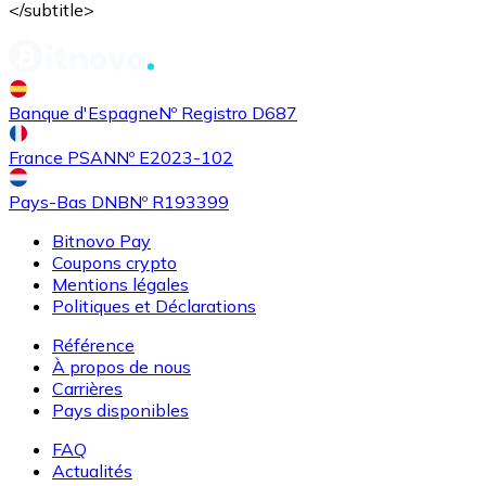
</subtitle>
Banque d'Espagne
Nº Registro D687
France PSAN
Nº E2023-102
Pays-Bas DNB
Nº R193399
Bitnovo Pay
Coupons crypto
Mentions légales
Politiques et Déclarations
Référence
À propos de nous
Carrières
Pays disponibles
FAQ
Actualités