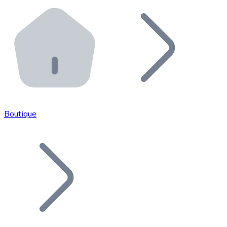
Effectuez des opérations de plus grande envergure. O
Distributeurs automatiques Bitnovo
Intégrez un ATM Bitnovo dans votre entreprise et per
API Bitnovo
Intégrez notre API dans votre écosystème.
Devenir Distributeur
Rejoignez notre réseau de distributeurs et commercialis
Boutique
Lister un Token
Ajoutez le token de votre projet à notre service d'acha