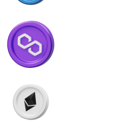
Litecoin
LTC
XRP
XRP