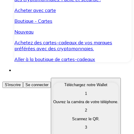
Acheter avec carte
Boutique - Cartes
Nouveau
Achetez des cartes-cadeaux de vos marques
préférées avec des cryptomonnaies.
Aller à la boutique de cartes-cadeaux
Acheter des Cryptomonnaies
S'inscrire
Se connecter
Téléchargez notre Wallet
1
Achetez les cryptomonnaies qui vous intéressent rapid
Ouvrez la caméra de votre téléphone.
Vendre des Cryptomonnaies
2
Convertissez vos cryptomonnaies en monnaie fiduciair
Scannez le QR.
3
Échanger (Swap)