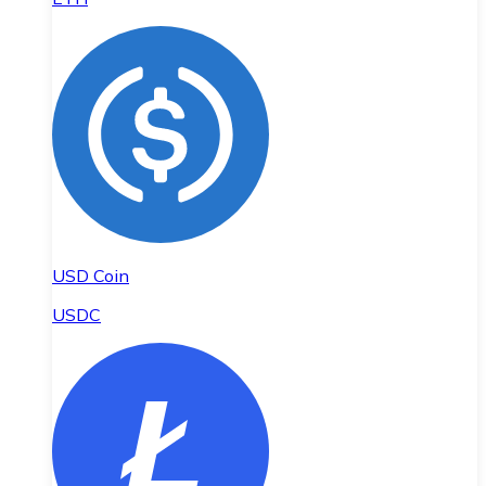
USD Coin
USDC