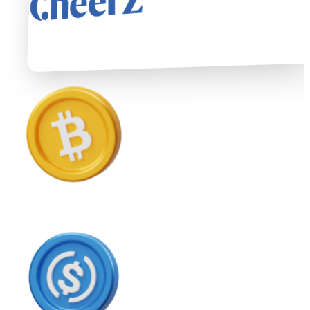
USD Coin
USDC