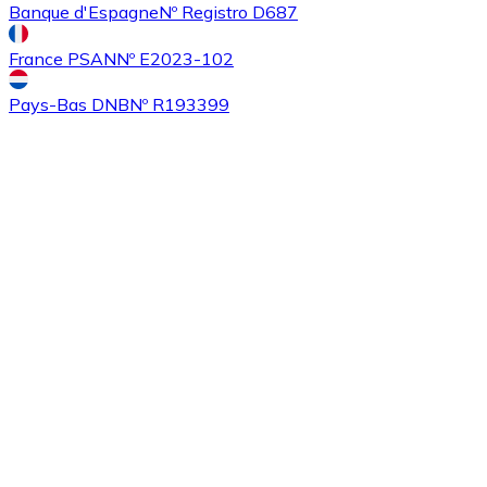
Banque d'Espagne
Nº Registro D687
France PSAN
Nº E2023-102
Pays-Bas DNB
Nº R193399