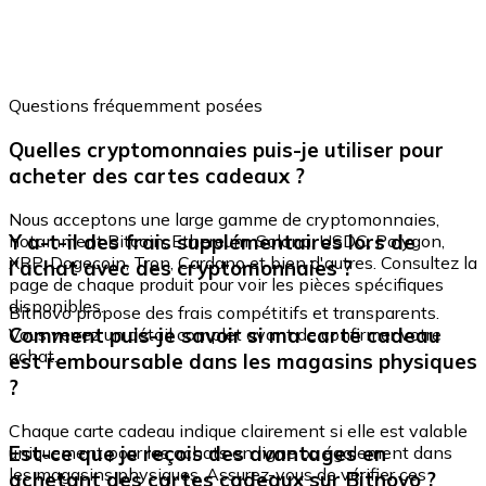
Questions fréquemment posées
Quelles cryptomonnaies puis-je utiliser pour
acheter des cartes cadeaux ?
Nous acceptons une large gamme de cryptomonnaies,
Y a-t-il des frais supplémentaires lors de
notamment Bitcoin, Ethereum, Solana, USDC, Polygon,
XRP, Dogecoin, Tron, Cardano et bien d'autres. Consultez la
l'achat avec des cryptomonnaies ?
page de chaque produit pour voir les pièces spécifiques
disponibles.
Bitnovo propose des frais compétitifs et transparents.
Comment puis-je savoir si ma carte cadeau
Vous verrez un détail complet avant de confirmer votre
achat.
est remboursable dans les magasins physiques
?
Chaque carte cadeau indique clairement si elle est valable
Est-ce que je reçois des avantages en
uniquement pour les achats en ligne ou également dans
les magasins physiques. Assurez-vous de vérifier ces
achetant des cartes cadeaux sur Bitnovo ?