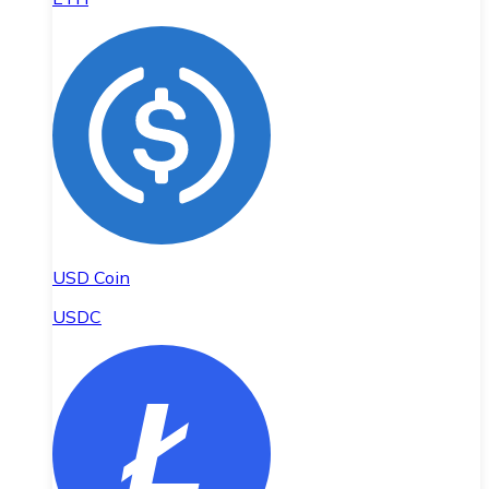
USD Coin
USDC