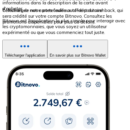
informations dans la description de la carte avant
d'acheter.
Certaines de nos cartes cadeaux offrent du cashback, qui
Téléchargez notre portefeuille auto-dépositaire
sera crédité sur votre compte Bitnovo. Consultez les
Bitnovo est l'application la plus simple pour interagir avec
promotions disponibles pour plus de détails.
les cryptomonnaies, que vous soyez un utilisateur
expérimenté ou que vous commenciez tout juste.
Télécharger l'application
En savoir plus sur Bitnovo Wallet