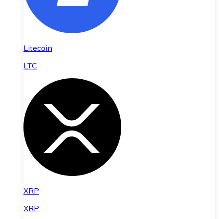
Litecoin
LTC
XRP
XRP