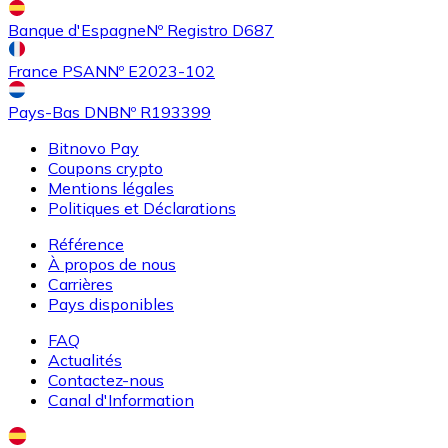
Banque d'Espagne
Nº Registro D687
France PSAN
Nº E2023-102
Pays-Bas DNB
Nº R193399
Bitnovo Pay
Coupons crypto
Mentions légales
Politiques et Déclarations
Référence
À propos de nous
Carrières
Pays disponibles
FAQ
Actualités
Contactez-nous
Canal d'Information