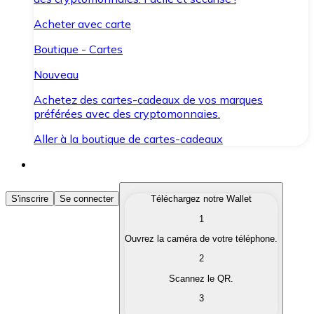
Acheter avec carte
Boutique - Cartes
Nouveau
Achetez des cartes-cadeaux de vos marques
préférées avec des cryptomonnaies.
Aller à la boutique de cartes-cadeaux
Acheter des Cryptomonnaies
S'inscrire
Se connecter
Téléchargez notre Wallet
1
Achetez les cryptomonnaies qui vous intéressent rapid
Ouvrez la caméra de votre téléphone.
Vendre des Cryptomonnaies
2
Convertissez vos cryptomonnaies en monnaie fiduciair
Scannez le QR.
3
Échanger (Swap)