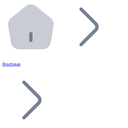
Effectuez des opérations de plus grande envergure. O
Distributeurs automatiques Bitnovo
Intégrez un ATM Bitnovo dans votre entreprise et per
API Bitnovo
Intégrez notre API dans votre écosystème.
Devenir Distributeur
Rejoignez notre réseau de distributeurs et commercialis
Boutique
Lister un Token
Ajoutez le token de votre projet à notre service d'acha