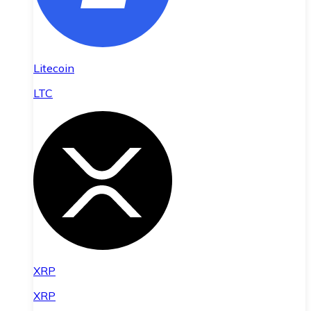
Litecoin
LTC
XRP
XRP