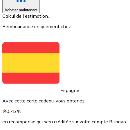
Acheter maintenant
Voir toutes
Calcul de l'estimation...
Coupons crypto
Remboursable uniquement chez :
Achetez des cryptomonnaies en espèces et d'autres m
Acheter avec espèces
Virement SEPA
Ajoutez des fonds à votre compte Bitnovo ou effectuez 
Acheter avec virement bancaire
Carte de crédit / débit
Espagne
Utilisez les cartes Visa et Mastercard pour acheter des
Avec cette carte cadeau, vous obtenez
Acheter avec carte
0.75
%
Boutique - Cartes
en récompense qui sera créditée sur votre compte Bitnovo.
Nouveau