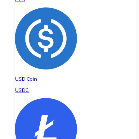
USD Coin
USDC