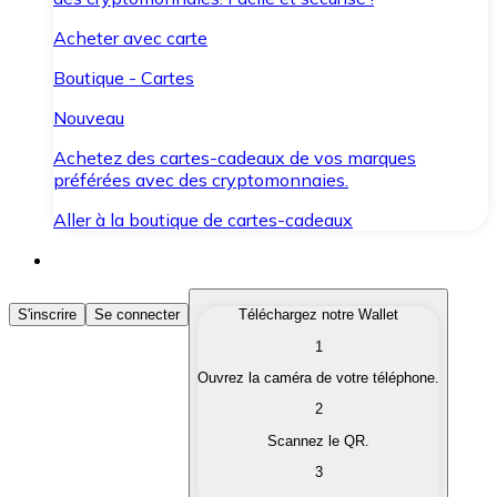
Acheter avec carte
Boutique - Cartes
Nouveau
Achetez des cartes-cadeaux de vos marques
préférées avec des cryptomonnaies.
Aller à la boutique de cartes-cadeaux
Acheter des Cryptomonnaies
S'inscrire
Se connecter
Téléchargez notre Wallet
1
Achetez les cryptomonnaies qui vous intéressent rapid
Ouvrez la caméra de votre téléphone.
Vendre des Cryptomonnaies
2
Convertissez vos cryptomonnaies en monnaie fiduciair
Scannez le QR.
3
Échanger (Swap)