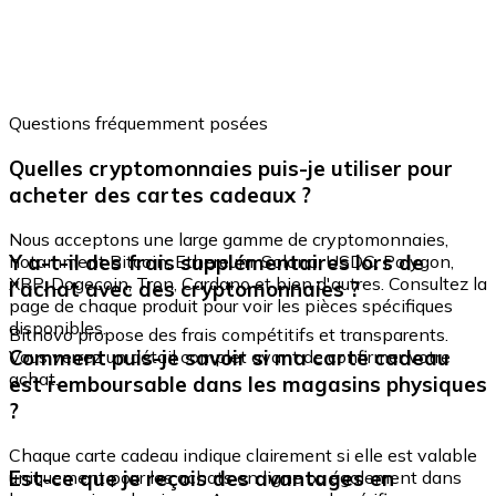
Questions fréquemment posées
Quelles cryptomonnaies puis-je utiliser pour
acheter des cartes cadeaux ?
Nous acceptons une large gamme de cryptomonnaies,
Y a-t-il des frais supplémentaires lors de
notamment Bitcoin, Ethereum, Solana, USDC, Polygon,
XRP, Dogecoin, Tron, Cardano et bien d'autres. Consultez la
l'achat avec des cryptomonnaies ?
page de chaque produit pour voir les pièces spécifiques
disponibles.
Bitnovo propose des frais compétitifs et transparents.
Comment puis-je savoir si ma carte cadeau
Vous verrez un détail complet avant de confirmer votre
achat.
est remboursable dans les magasins physiques
?
Chaque carte cadeau indique clairement si elle est valable
Est-ce que je reçois des avantages en
uniquement pour les achats en ligne ou également dans