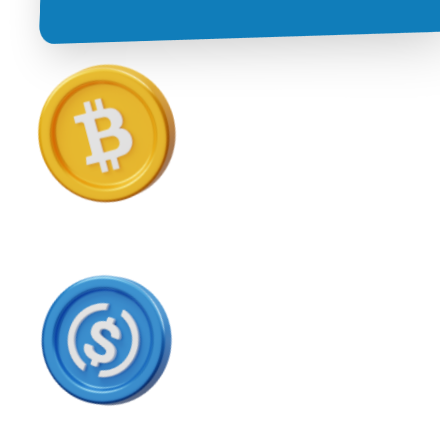
USD Coin
USDC