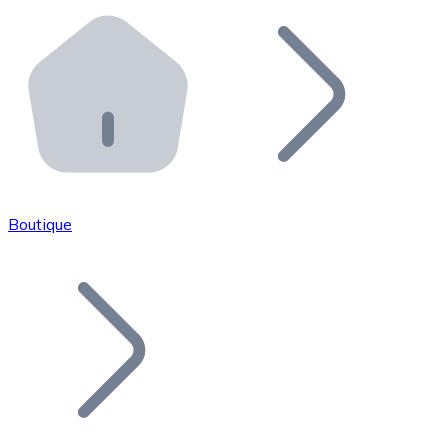
Effectuez des opérations de plus grande envergure. O
Distributeurs automatiques Bitnovo
Intégrez un ATM Bitnovo dans votre entreprise et per
API Bitnovo
Intégrez notre API dans votre écosystème.
Devenir Distributeur
Rejoignez notre réseau de distributeurs et commercialis
Boutique
Lister un Token
Ajoutez le token de votre projet à notre service d'acha