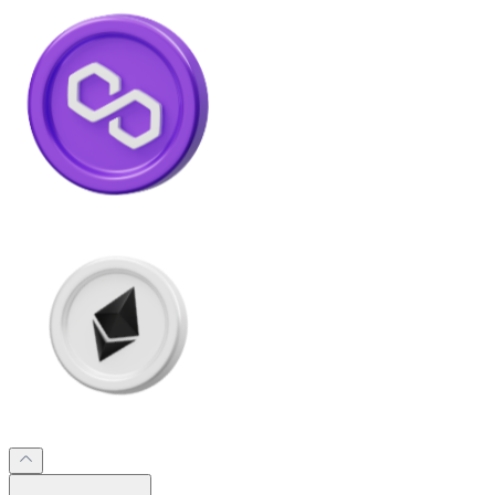
Litecoin
LTC
XRP
XRP