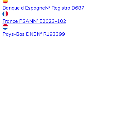
Banque d'Espagne
Nº Registro D687
France PSAN
Nº E2023-102
Pays-Bas DNB
Nº R193399