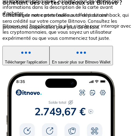
les magasins physiques. Assurez-vous de vérifier ces
achetant des cartes cadeaux sur Bitnovo ?
informations dans la description de la carte avant
d'acheter.
Certaines de nos cartes cadeaux offrent du cashback, qui
Téléchargez notre portefeuille auto-dépositaire
sera crédité sur votre compte Bitnovo. Consultez les
Bitnovo est l'application la plus simple pour interagir avec
promotions disponibles pour plus de détails.
les cryptomonnaies, que vous soyez un utilisateur
expérimenté ou que vous commenciez tout juste.
Télécharger l'application
En savoir plus sur Bitnovo Wallet