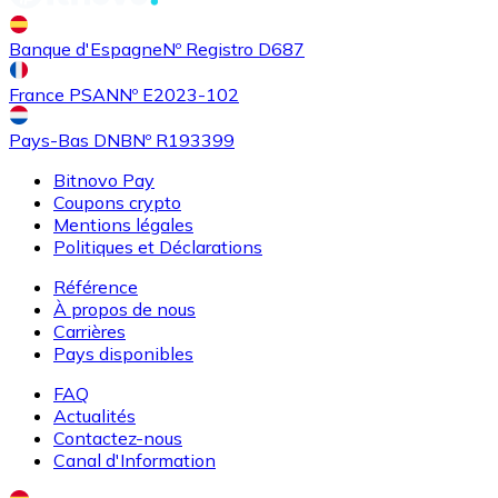
Banque d'Espagne
Nº Registro D687
France PSAN
Nº E2023-102
Pays-Bas DNB
Nº R193399
Bitnovo Pay
Coupons crypto
Mentions légales
Politiques et Déclarations
Référence
À propos de nous
Carrières
Pays disponibles
FAQ
Actualités
Contactez-nous
Canal d'Information