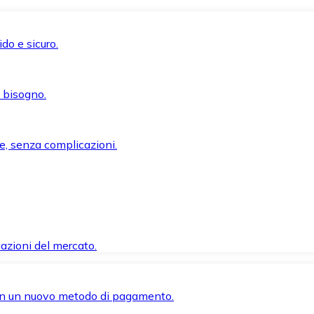
do e sicuro.
i bisogno.
e, senza complicazioni.
azioni del mercato.
 con un nuovo metodo di pagamento.