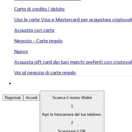
Carta di credito / debito
Usa le carte Visa e Mastercard per acquistare criptovalut
Acquista con carta
Negozio - Carte regalo
Nuovo
Acquista gift card dei tuoi marchi preferiti con criptoval
Vai al negozio di carte regalo
Acquista Criptovalute
Registrati
Accedi
Scarica il nostro Wallet
1
Acquista le criptovalute che ti interessano in modo rapi
Apri la fotocamera del tuo telefono.
Vendi Criptovalute
2
Converti le tue criptovalute in valuta fiat quando ne ha
Scansiona il QR.