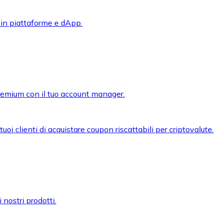
 in piattaforme e dApp.
premium con il tuo account manager.
oi clienti di acquistare coupon riscattabili per criptovalute.
 nostri prodotti.