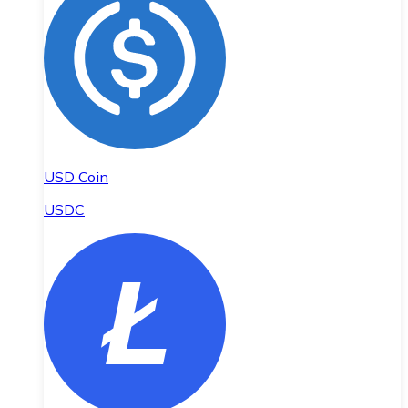
USD Coin
USDC