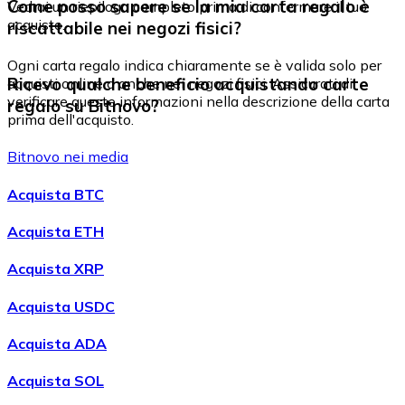
Come posso sapere se la mia carta regalo è
Vedrai un riepilogo completo prima di confermare il tuo
acquisto.
riscattabile nei negozi fisici?
Ogni carta regalo indica chiaramente se è valida solo per
Ricevo qualche beneficio acquistando carte
acquisti online o anche nei negozi fisici. Assicurati di
verificare queste informazioni nella descrizione della carta
regalo su Bitnovo?
prima dell'acquisto.
Alcune delle nostre carte regalo offrono cashback, che
Bitnovo nei media
verrà accreditato sul tuo account Bitnovo. Consulta le
promozioni disponibili per maggiori dettagli.
Acquista BTC
Acquista ETH
Acquista XRP
Acquista USDC
Acquista ADA
Acquista SOL