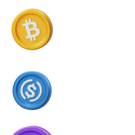
BTC
Ethereum
ETH