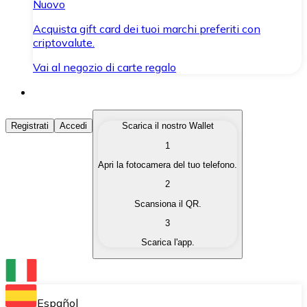
Nuovo
Acquista gift card dei tuoi marchi preferiti con
criptovalute.
Vai al negozio di carte regalo
Acquista Criptovalute
Registrati
Accedi
Scarica il nostro Wallet
1
Acquista le criptovalute che ti interessano in modo rapi
Apri la fotocamera del tuo telefono.
Vendi Criptovalute
2
Converti le tue criptovalute in valuta fiat quando ne ha
Scansiona il QR.
3
Scambia (Swap)
Scarica l'app.
Scambia una criptovaluta con un'altra istantaneamente
Wallet Bitnovo
Conserva le tue cripto in un Wallet self-custodial.
Español