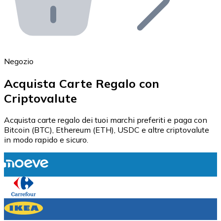
API Bitnovo
Integra la nostra API nel tuo ecosistema.
Diventa Rivenditore
Unisciti alla nostra rete di rivenditori e commercializza i
Negozio
Inserisci un Token
Acquista Carte Regalo con
Aggiungi il token del tuo progetto al nostro servizio di
Criptovalute
Acquista carte regalo dei tuoi marchi preferiti e paga con
Bitcoin (BTC), Ethereum (ETH), USDC e altre criptovalute
in modo rapido e sicuro.
Bitcoin