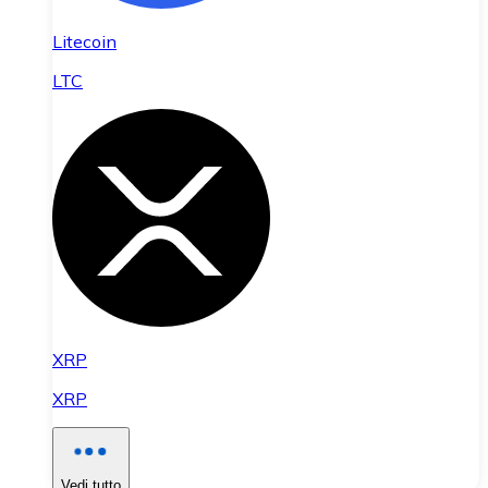
Litecoin
LTC
XRP
XRP
Vedi tutto