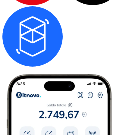
Acquista criptovalute in contanti e altri mezzi di pagam
Acquista con contanti
Bonifico SEPA
Aggiungi fondi al tuo conto Bitnovo o fai acquisti dirett
Acquista con bonifico bancario
Carta di credito / debito
Usa le carte Visa e Mastercard per acquistare criptovalut
Acquista con carta
Negozio - Carte regalo
Nuovo
Acquista gift card dei tuoi marchi preferiti con criptoval
Vai al negozio di carte regalo