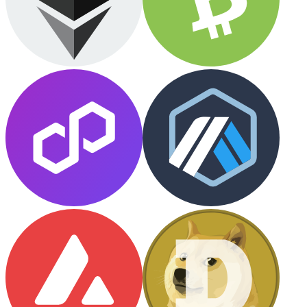
USD Coin
USDC
Litecoin