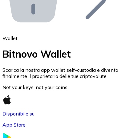
API Bitnovo
Integra la nostra API nel tuo ecosistema.
Diventa Rivenditore
Unisciti alla nostra rete di rivenditori e commercializza i
Wallet
Inserisci un Token
Bitnovo Wallet
Aggiungi il token del tuo progetto al nostro servizio di
Scarica la nostra app wallet self-custodia e diventa
finalmente il proprietario delle tue criptovalute.
Not your keys, not your coins.
Disponibile su
App Store
Bitcoin