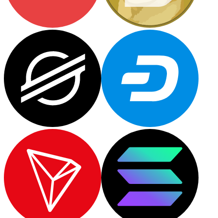
LTC
XRP
XRP
Vedi tutto
Buoni cripto