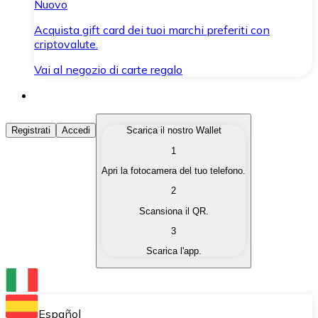
Nuovo
Acquista gift card dei tuoi marchi preferiti con
criptovalute.
Vai al negozio di carte regalo
Acquista Criptovalute
Registrati
Accedi
Scarica il nostro Wallet
1
Acquista le criptovalute che ti interessano in modo rapi
Apri la fotocamera del tuo telefono.
Vendi Criptovalute
2
Converti le tue criptovalute in valuta fiat quando ne ha
Scansiona il QR.
3
Scambia (Swap)
Scarica l'app.
Scambia una criptovaluta con un'altra istantaneamente
Wallet Bitnovo
Conserva le tue cripto in un Wallet self-custodial.
Español