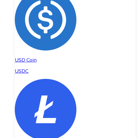
USD Coin
USDC