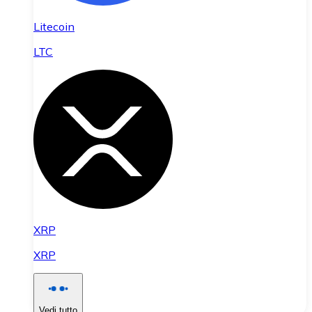
Litecoin
LTC
XRP
XRP
Vedi tutto