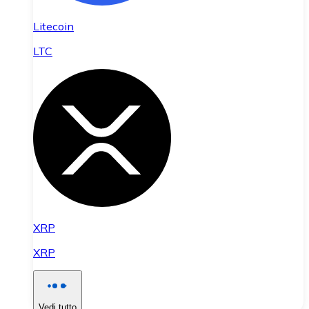
Litecoin
LTC
XRP
XRP
Vedi tutto