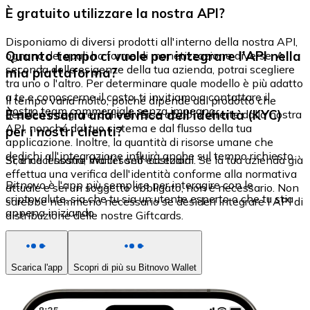
È gratuito utilizzare la nostra API?
Disponiamo di diversi prodotti all'interno della nostra API,
Quanto tempo ci vuole per integrare l'API nella
ognuno dei quali ha forme di monetizzazione diverse. A
seconda delle esigenze della tua azienda, potrai scegliere
mia piattaforma?
tra uno o l'altro. Per determinare quale modello è più adatto
a te e conoscerne il costo, ti invitiamo a contattare il
Il tempo varia molto, poiché dipende dal prodotto che
nostro team commerciale senza impegno.
È necessaria una verifica dell'identità (KYC)
desideri integrare, dalle diverse opzioni offerte dalla nostra
API, nonché dal tuo sistema e dal flusso della tua
per i nostri clienti?
applicazione. Inoltre, la quantità di risorse umane che
dedichi all'integrazione influirà anche sul tempo richiesto.
Sì, è necessaria, ma ci sono eccezioni. Se la tua azienda già
Scarica il nostro Wallet self-custodial
effettua una verifica dell'identità conforme alla normativa
Bitnovo è l'app più semplice per interagire con le
attuale e sei un soggetto obbligato, non è necessario. Non
criptovalute, sia che tu sia un utente esperto o che tu stia
sarebbe nemmeno necessario se desideri integrare l'API di
appena iniziando.
distribuzione delle nostre Giftcards.
Scarica l'app
Scopri di più su Bitnovo Wallet