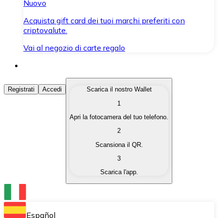
Nuovo
Acquista gift card dei tuoi marchi preferiti con
criptovalute.
Vai al negozio di carte regalo
Acquista Criptovalute
Registrati
Accedi
Scarica il nostro Wallet
1
Acquista le criptovalute che ti interessano in modo rapi
Apri la fotocamera del tuo telefono.
Vendi Criptovalute
2
Converti le tue criptovalute in valuta fiat quando ne ha
Scansiona il QR.
3
Scambia (Swap)
Scarica l'app.
Scambia una criptovaluta con un'altra istantaneamente
Wallet Bitnovo
Conserva le tue cripto in un Wallet self-custodial.
Español