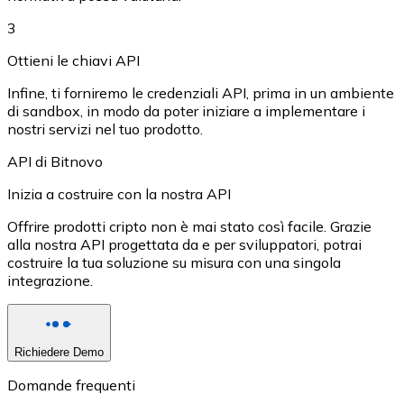
Acquista criptovalute in contanti e altri mezzi di pagam
3
Acquista con contanti
Ottieni le chiavi API
Bonifico SEPA
Infine, ti forniremo le credenziali API, prima in un ambiente
Aggiungi fondi al tuo conto Bitnovo o fai acquisti dirett
di sandbox, in modo da poter iniziare a implementare i
nostri servizi nel tuo prodotto.
Acquista con bonifico bancario
API di Bitnovo
Carta di credito / debito
Inizia a costruire con la nostra API
Usa le carte Visa e Mastercard per acquistare criptovalut
Offrire prodotti cripto non è mai stato così facile. Grazie
Acquista con carta
alla nostra API progettata da e per sviluppatori, potrai
costruire la tua soluzione su misura con una singola
Negozio - Carte regalo
integrazione.
Nuovo
Acquista gift card dei tuoi marchi preferiti con criptoval
Richiedere Demo
Vai al negozio di carte regalo
Domande frequenti