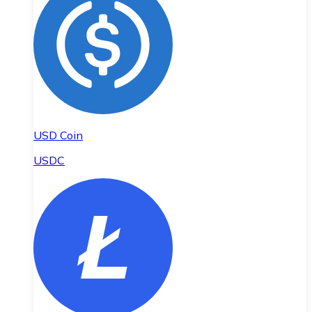
USD Coin
USDC