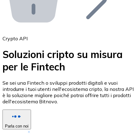
API Bitnovo
Integra la nostra API nel tuo ecosistema.
Diventa Rivenditore
Unisciti alla nostra rete di rivenditori e commercializza i
Crypto API
Inserisci un Token
Soluzioni cripto su misura
Aggiungi il token del tuo progetto al nostro servizio di
per le Fintech
Se sei una Fintech o sviluppi prodotti digitali e vuoi
introdurre i tuoi utenti nell'ecosistema cripto, la nostra API
è la soluzione migliore poiché potrai offrire tutti i prodotti
dell'ecosistema Bitnovo.
Parla con noi
Bitcoin