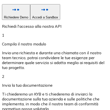
LTC
Richiedere Demo
Accedi a Sandbox
Richiedi l'accesso alla nostra API
1
Compila il nostro modulo
Invia una richiesta e durante una chiamata con il nostro
team tecnico, potrai condividere le tue esigenze per
determinare quale servizio si adatta meglio ai requisiti del
XRP
tuo progetto.
XRP
2
Invia la tua documentazione
Ti chiederemo un KYB e ti chiederemo di inviarci la
Vedi tutto
documentazione sulla tua azienda e sulle politiche che
Buoni cripto
implementa, in modo che il nostro team di conformità
normativa possa valutarla.