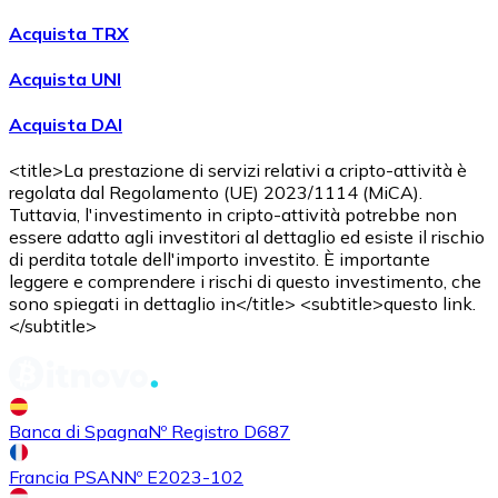
Acquista criptovalute in contanti e altri mezzi di pagam
Acquista TRX
Acquista con contanti
Acquista UNI
Bonifico SEPA
Acquista DAI
Aggiungi fondi al tuo conto Bitnovo o fai acquisti dirett
Acquista con bonifico bancario
<title>La prestazione di servizi relativi a cripto-attività è
regolata dal Regolamento (UE) 2023/1114 (MiCA).
Carta di credito / debito
Tuttavia, l'investimento in cripto-attività potrebbe non
essere adatto agli investitori al dettaglio ed esiste il rischio
Usa le carte Visa e Mastercard per acquistare criptovalut
di perdita totale dell'importo investito. È importante
leggere e comprendere i rischi di questo investimento, che
Acquista con carta
sono spiegati in dettaglio in</title> <subtitle>questo link.
</subtitle>
Negozio - Carte regalo
Nuovo
Acquista gift card dei tuoi marchi preferiti con criptoval
Banca di Spagna
Nº Registro D687
Vai al negozio di carte regalo
Francia PSAN
Nº E2023-102