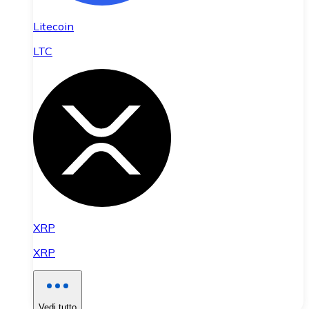
Litecoin
LTC
XRP
XRP
Vedi tutto