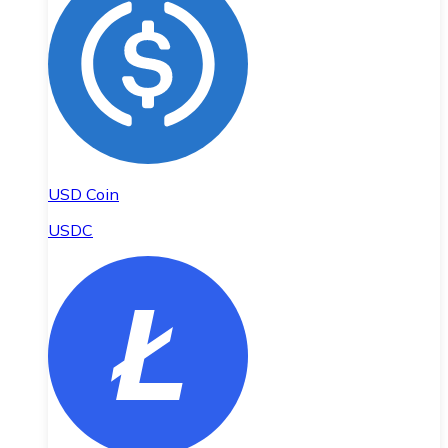
USD Coin
USDC