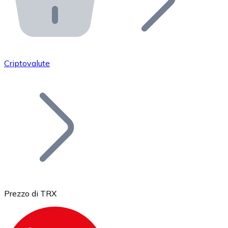
API Bitnovo
Integra la nostra API nel tuo ecosistema.
Diventa Rivenditore
Unisciti alla nostra rete di rivenditori e commercializza i
Criptovalute
Inserisci un Token
Aggiungi il token del tuo progetto al nostro servizio di
Prezzo di TRX
Bitcoin