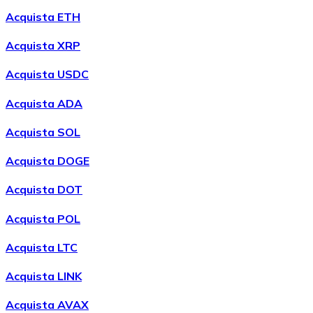
LTC
Acquista ETH
Acquista XRP
Acquista USDC
Acquista ADA
Acquista SOL
Acquista DOGE
XRP
Acquista DOT
XRP
Acquista POL
Acquista LTC
Vedi tutto
Acquista LINK
Buoni cripto
Acquista AVAX