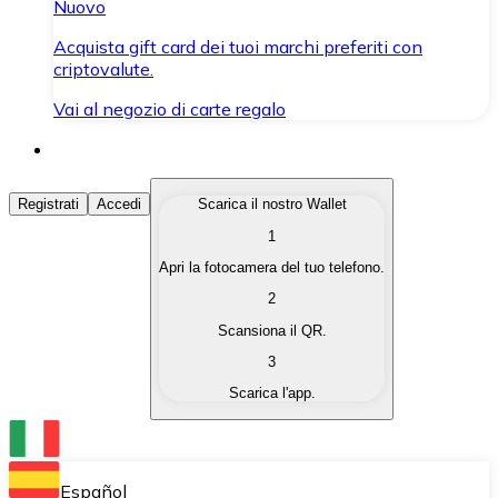
Nuovo
Acquista gift card dei tuoi marchi preferiti con
criptovalute.
Vai al negozio di carte regalo
Acquista Criptovalute
Registrati
Accedi
Scarica il nostro Wallet
1
Acquista le criptovalute che ti interessano in modo rapi
Apri la fotocamera del tuo telefono.
Vendi Criptovalute
2
Converti le tue criptovalute in valuta fiat quando ne ha
Scansiona il QR.
3
Scambia (Swap)
Scarica l'app.
Scambia una criptovaluta con un'altra istantaneamente
Wallet Bitnovo
Conserva le tue cripto in un Wallet self-custodial.
Español