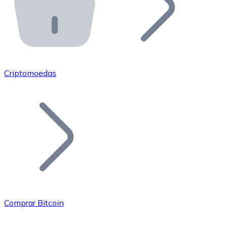
API Bitnovo
Integre nossa API no seu ecossistema.
Tornar-se Revendedor
Junte-se à nossa rede de revendedores e comercialize 
Criptomoedas
Adicionar um Token
Adicione o token do seu projeto ao nosso serviço de c
Comprar Bitcoin