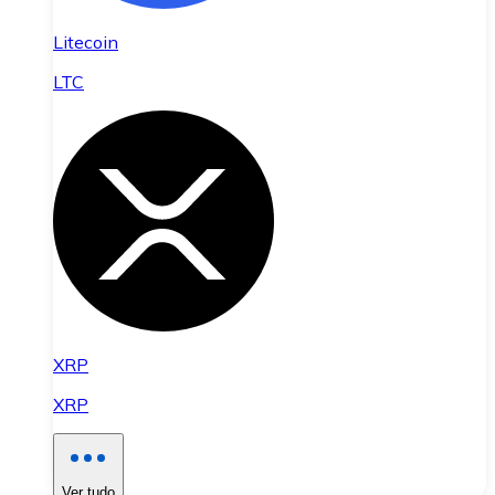
Litecoin
LTC
XRP
XRP
Ver tudo