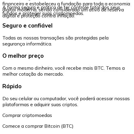
financeiro e estabeleceu a fundação para toda a economia
A forma segura e prática de ter controle total dos seus
digital moderna, sendo considerado um ativo de reserva
fundos e proteger suas criptomoedas.
digital e proteção contra inflação.
Seguro e confiável
Todas as nossas transações são protegidas pela
segurança informática.
O melhor preço
Com o mesmo dinheiro, você recebe mais BTC. Temos a
melhor cotação do mercado.
Rápido
Do seu celular ou computador, você poderá acessar nossas
plataformas e adquirir suas criptos.
Comprar criptomoedas
Comece a comprar Bitcoin (BTC)