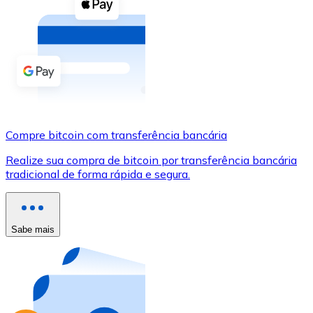
Compre criptomoedas com dinheiro e outros métodos d
Comprar com dinheiro
Transferência SEPA
Adicione fundos à sua conta Bitnovo ou faça compras d
Comprar com transferência bancária
Compre bitcoin com transferência bancária
Cartão de crédito / débito
Realize sua compra de bitcoin por transferência bancária
Use cartões Visa e Mastercard para comprar criptomoed
tradicional de forma rápida e segura.
Comprar com cartão
Loja - Cartões-presente
Sabe mais
Novo
Compre cartões-presente das suas marcas favoritas c
Ir para a loja de cartões-presente