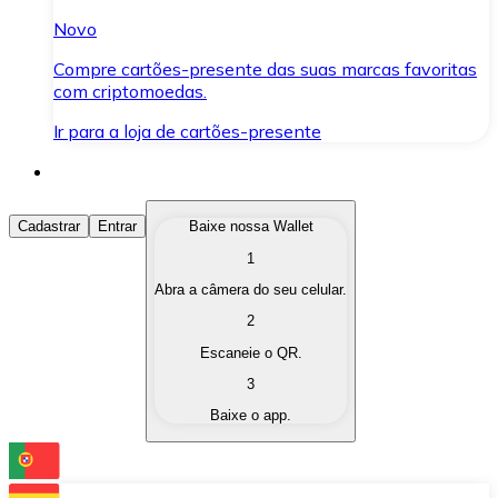
Novo
Compre cartões-presente das suas marcas favoritas
com criptomoedas.
Ir para a loja de cartões-presente
Comprar Criptomoedas
Cadastrar
Entrar
Baixe nossa Wallet
1
Compre as criptomoedas de seu interesse de forma ráp
Abra a câmera do seu celular.
Vender Criptomoedas
2
Converta suas criptomoedas em moeda fiduciária quand
Escaneie o QR.
3
Trocar (Swap)
Baixe o app.
Troque uma criptomoeda por outra instantaneamente,
Carteira Bitnovo