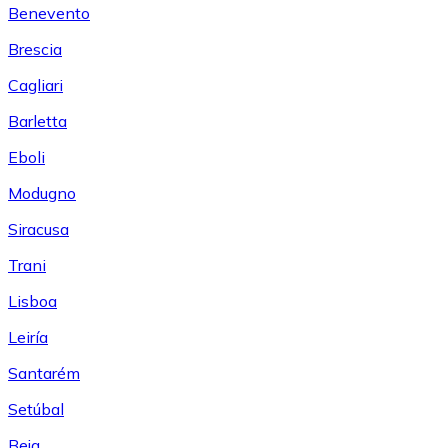
Benevento
Brescia
Cagliari
Barletta
Eboli
Modugno
Siracusa
Trani
Lisboa
Leiría
Santarém
Setúbal
Beja