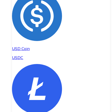
USD Coin
USDC