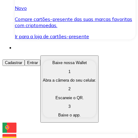
Novo
Compre cartões-presente das suas marcas favoritas
com criptomoedas.
Ir para a loja de cartões-presente
Comprar Criptomoedas
Cadastrar
Entrar
Baixe nossa Wallet
1
Compre as criptomoedas de seu interesse de forma ráp
Abra a câmera do seu celular.
Vender Criptomoedas
2
Converta suas criptomoedas em moeda fiduciária quand
Escaneie o QR.
3
Trocar (Swap)
Baixe o app.
Troque uma criptomoeda por outra instantaneamente,
Carteira Bitnovo