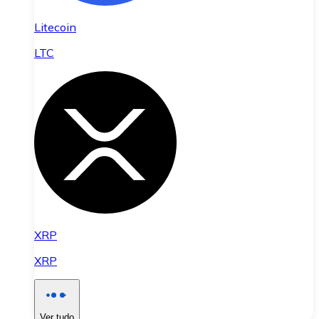
Litecoin
LTC
XRP
XRP
Ver tudo