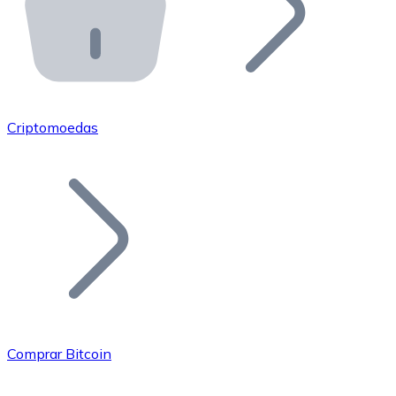
API Bitnovo
Integre nossa API no seu ecossistema.
Tornar-se Revendedor
Junte-se à nossa rede de revendedores e comercialize 
Criptomoedas
Adicionar um Token
Adicione o token do seu projeto ao nosso serviço de c
Comprar Bitcoin