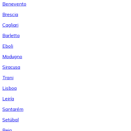
Benevento
Brescia
Cagliari
Barletta
Eboli
Modugno
Siracusa
Trani
Lisboa
Leiría
Santarém
Setúbal
Beja