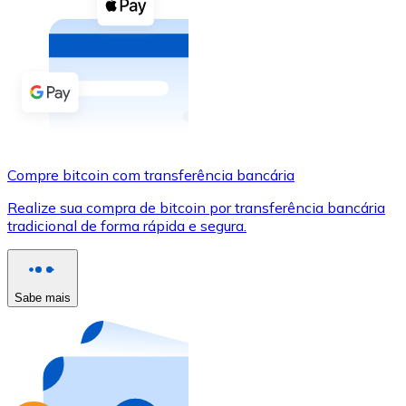
Compre criptomoedas com dinheiro e outros métodos d
Comprar com dinheiro
Transferência SEPA
Adicione fundos à sua conta Bitnovo ou faça compras d
Comprar com transferência bancária
Compre bitcoin com transferência bancária
Cartão de crédito / débito
Realize sua compra de bitcoin por transferência bancária
Use cartões Visa e Mastercard para comprar criptomoed
tradicional de forma rápida e segura.
Comprar com cartão
Loja - Cartões-presente
Sabe mais
Novo
Compre cartões-presente das suas marcas favoritas c
Ir para a loja de cartões-presente