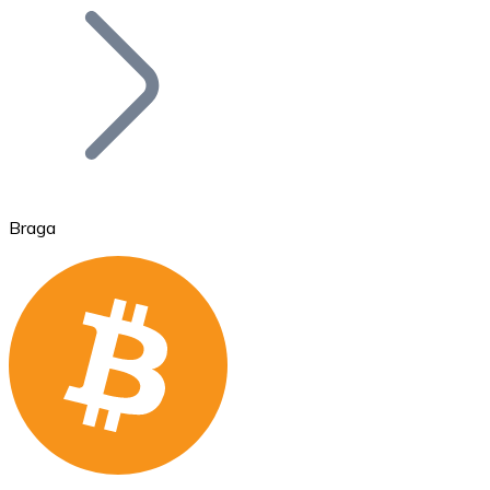
Bitcoin
BTC
Braga
Ethereum
ETH