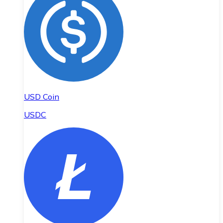
USD Coin
USDC