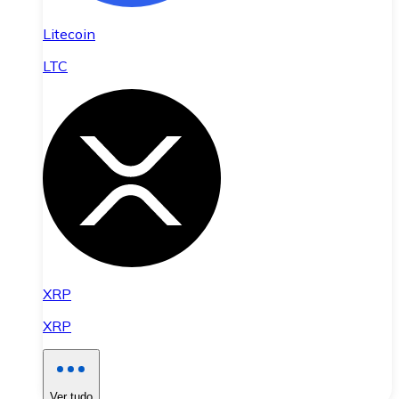
Litecoin
LTC
XRP
XRP
Ver tudo