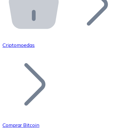
API Bitnovo
Integre nossa API no seu ecossistema.
Tornar-se Revendedor
Junte-se à nossa rede de revendedores e comercialize 
Criptomoedas
Adicionar um Token
Adicione o token do seu projeto ao nosso serviço de c
Comprar Bitcoin