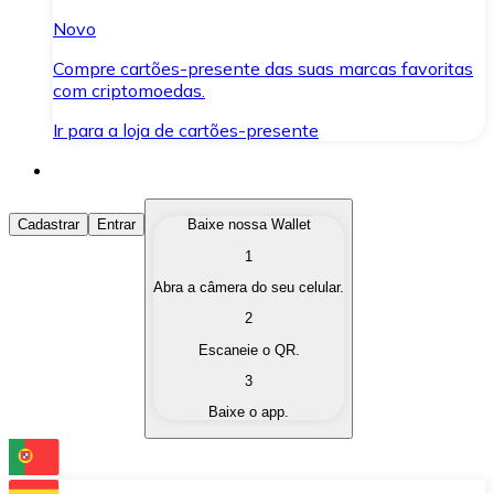
Novo
Compre cartões-presente das suas marcas favoritas
com criptomoedas.
Ir para a loja de cartões-presente
Comprar Criptomoedas
Cadastrar
Entrar
Baixe nossa Wallet
1
Compre as criptomoedas de seu interesse de forma ráp
Abra a câmera do seu celular.
Vender Criptomoedas
2
Converta suas criptomoedas em moeda fiduciária quand
Escaneie o QR.
3
Trocar (Swap)
Baixe o app.
Troque uma criptomoeda por outra instantaneamente,
Carteira Bitnovo