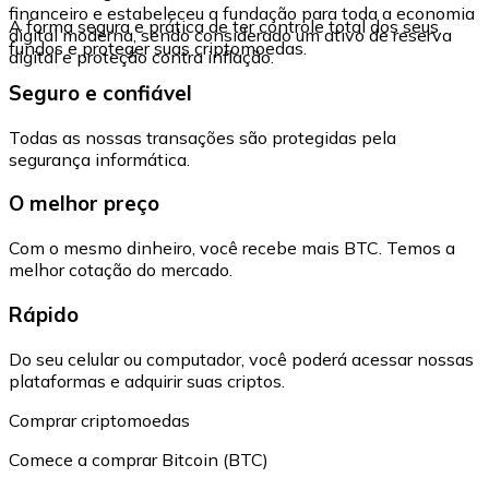
financeiro e estabeleceu a fundação para toda a economia
A forma segura e prática de ter controle total dos seus
digital moderna, sendo considerado um ativo de reserva
fundos e proteger suas criptomoedas.
digital e proteção contra inflação.
Seguro e confiável
Todas as nossas transações são protegidas pela
segurança informática.
O melhor preço
Com o mesmo dinheiro, você recebe mais BTC. Temos a
melhor cotação do mercado.
Rápido
Do seu celular ou computador, você poderá acessar nossas
plataformas e adquirir suas criptos.
Comprar criptomoedas
Comece a comprar Bitcoin (BTC)