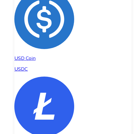
USD Coin
USDC