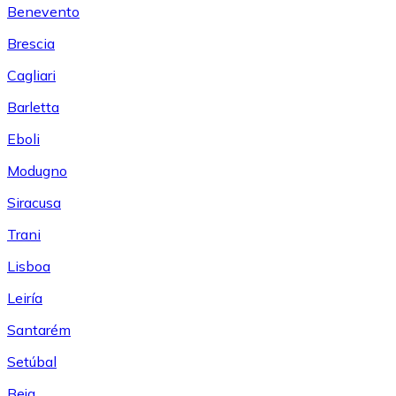
Benevento
Brescia
Cagliari
Barletta
Eboli
Modugno
Siracusa
Trani
Lisboa
Leiría
Santarém
Setúbal
Beja