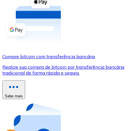
Compre criptomoedas com dinheiro e outros métodos d
Comprar com dinheiro
Transferência SEPA
Adicione fundos à sua conta Bitnovo ou faça compras d
Comprar com transferência bancária
Compre bitcoin com transferência bancária
Cartão de crédito / débito
Realize sua compra de bitcoin por transferência bancária
Use cartões Visa e Mastercard para comprar criptomoed
tradicional de forma rápida e segura.
Comprar com cartão
Loja - Cartões-presente
Sabe mais
Novo
Compre cartões-presente das suas marcas favoritas c
Ir para a loja de cartões-presente