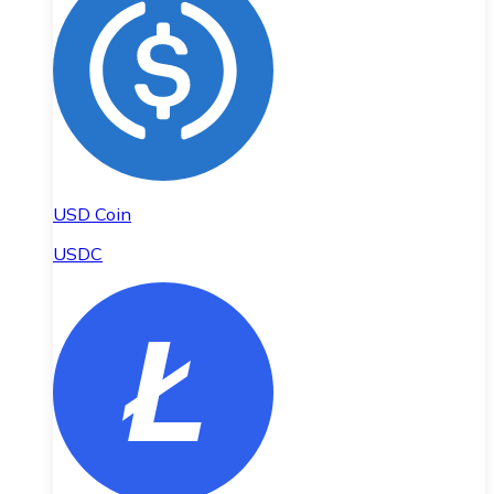
USD Coin
USDC