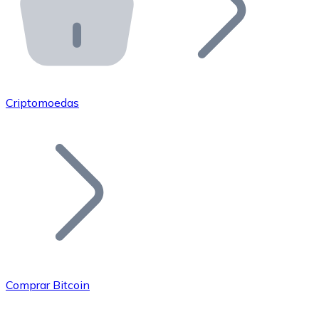
API Bitnovo
Integre nossa API no seu ecossistema.
Tornar-se Revendedor
Junte-se à nossa rede de revendedores e comercialize 
Criptomoedas
Adicionar um Token
Adicione o token do seu projeto ao nosso serviço de c
Comprar Bitcoin