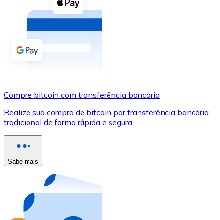
Compre criptomoedas com dinheiro e outros métodos d
Comprar com dinheiro
Transferência SEPA
Adicione fundos à sua conta Bitnovo ou faça compras d
Comprar com transferência bancária
Compre bitcoin com transferência bancária
Cartão de crédito / débito
Realize sua compra de bitcoin por transferência bancária
Use cartões Visa e Mastercard para comprar criptomoed
tradicional de forma rápida e segura.
Comprar com cartão
Loja - Cartões-presente
Sabe mais
Novo
Compre cartões-presente das suas marcas favoritas c
Ir para a loja de cartões-presente