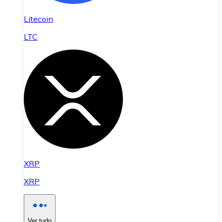
Litecoin
LTC
XRP
XRP
Ver tudo