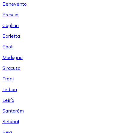
Benevento
Brescia
Cagliari
Barletta
Eboli
Modugno
Siracusa
Trani
Lisboa
Leiría
Santarém
Setúbal
Beja