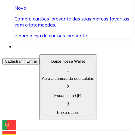
Novo
Compre cartões-presente das suas marcas favoritas
com criptomoedas.
Ir para a loja de cartões-presente
Comprar Criptomoedas
Cadastrar
Entrar
Baixe nossa Wallet
1
Compre as criptomoedas de seu interesse de forma ráp
Abra a câmera do seu celular.
Vender Criptomoedas
2
Converta suas criptomoedas em moeda fiduciária quand
Escaneie o QR.
3
Trocar (Swap)
Baixe o app.
Troque uma criptomoeda por outra instantaneamente,
Carteira Bitnovo