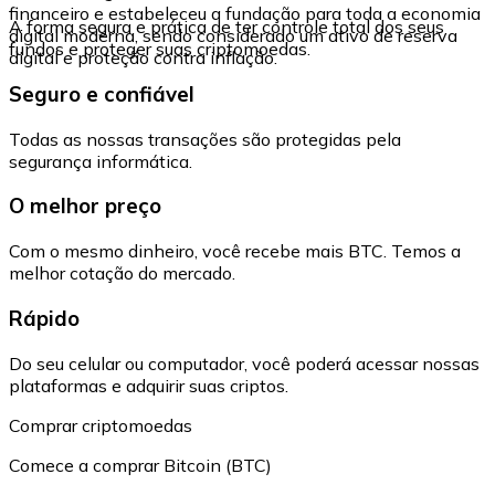
financeiro e estabeleceu a fundação para toda a economia
A forma segura e prática de ter controle total dos seus
digital moderna, sendo considerado um ativo de reserva
fundos e proteger suas criptomoedas.
digital e proteção contra inflação.
Seguro e confiável
Todas as nossas transações são protegidas pela
segurança informática.
O melhor preço
Com o mesmo dinheiro, você recebe mais BTC. Temos a
melhor cotação do mercado.
Rápido
Do seu celular ou computador, você poderá acessar nossas
plataformas e adquirir suas criptos.
Comprar criptomoedas
Comece a comprar Bitcoin (BTC)