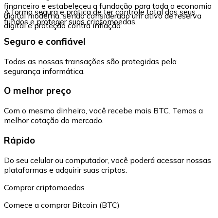
financeiro e estabeleceu a fundação para toda a economia
A forma segura e prática de ter controle total dos seus
digital moderna, sendo considerado um ativo de reserva
fundos e proteger suas criptomoedas.
digital e proteção contra inflação.
Seguro e confiável
Todas as nossas transações são protegidas pela
segurança informática.
O melhor preço
Com o mesmo dinheiro, você recebe mais BTC. Temos a
melhor cotação do mercado.
Rápido
Do seu celular ou computador, você poderá acessar nossas
plataformas e adquirir suas criptos.
Comprar criptomoedas
Comece a comprar Bitcoin (BTC)