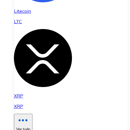
Litecoin
LTC
XRP
XRP
Ver tudo