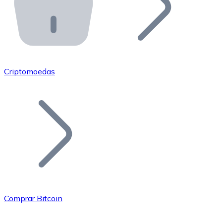
API Bitnovo
Integre nossa API no seu ecossistema.
Tornar-se Revendedor
Junte-se à nossa rede de revendedores e comercialize 
Criptomoedas
Adicionar um Token
Adicione o token do seu projeto ao nosso serviço de c
Comprar Bitcoin