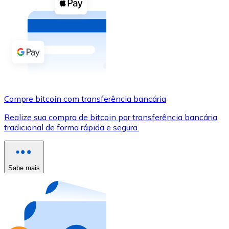
Compre criptomoedas com dinheiro e outros métodos d
Comprar com dinheiro
Transferência SEPA
Adicione fundos à sua conta Bitnovo ou faça compras d
Comprar com transferência bancária
Compre bitcoin com transferência bancária
Cartão de crédito / débito
Realize sua compra de bitcoin por transferência bancária
Use cartões Visa e Mastercard para comprar criptomoed
tradicional de forma rápida e segura.
Comprar com cartão
Loja - Cartões-presente
Sabe mais
Novo
Compre cartões-presente das suas marcas favoritas c
Ir para a loja de cartões-presente