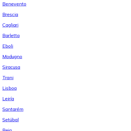
Benevento
Brescia
Cagliari
Barletta
Eboli
Modugno
Siracusa
Trani
Lisboa
Leiría
Santarém
Setúbal
Beja