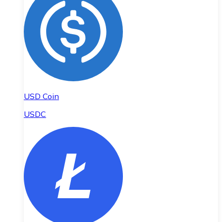
USD Coin
USDC