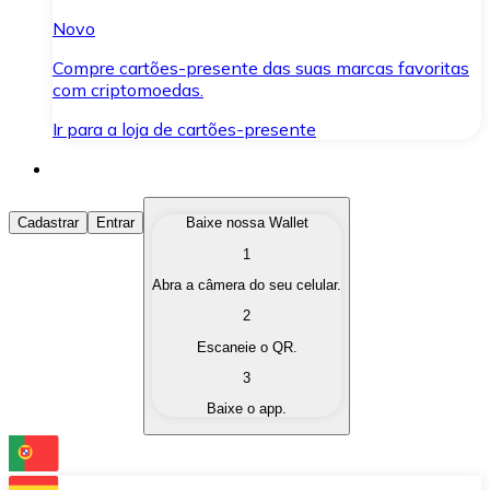
Novo
Compre cartões-presente das suas marcas favoritas
com criptomoedas.
Ir para a loja de cartões-presente
Comprar Criptomoedas
Cadastrar
Entrar
Baixe nossa Wallet
1
Compre as criptomoedas de seu interesse de forma ráp
Abra a câmera do seu celular.
Vender Criptomoedas
2
Converta suas criptomoedas em moeda fiduciária quand
Escaneie o QR.
3
Trocar (Swap)
Baixe o app.
Troque uma criptomoeda por outra instantaneamente,
Carteira Bitnovo