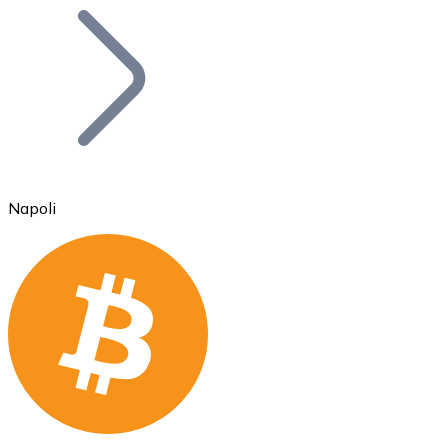
Bitcoin
BTC
Napoli
Ethereum
ETH