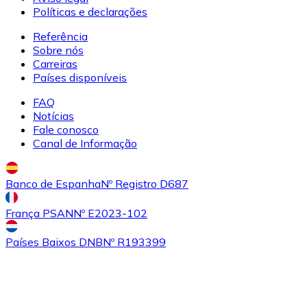
SHIB
Políticas e declarações
Referência
Sobre nós
Carreiras
Países disponíveis
FAQ
Notícias
Fale conosco
Canal de Informação
Comprar
Uniswap
com transferência bancárias
com cartão
UNI
Banco de Espanha
Nº Registro D687
França PSAN
Nº E2023-102
Países Baixos DNB
Nº R193399