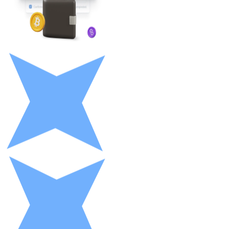
LTC
XRP
XRP
Ver tudo
Cupons cripto