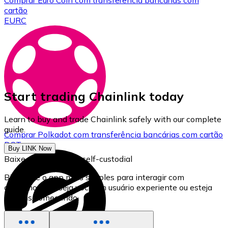
Comprar
Euro Coin
com transferência bancárias
com
cartão
EURC
Start trading Chainlink today
Learn to buy and trade Chainlink safely with our complete
guide.
Comprar
Polkadot
com transferência bancárias
com cartão
DOT
Buy LINK Now
Baixe nossa carteira self-custodial
Bitnovo é o app mais simples para interagir com
criptomoedas, seja você um usuário experiente ou esteja
apenas começando.