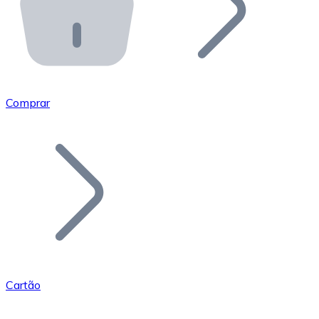
API Bitnovo
Integre nossa API no seu ecossistema.
Tornar-se Revendedor
Junte-se à nossa rede de revendedores e comercialize 
Comprar
Adicionar um Token
Adicione o token do seu projeto ao nosso serviço de c
Cartão