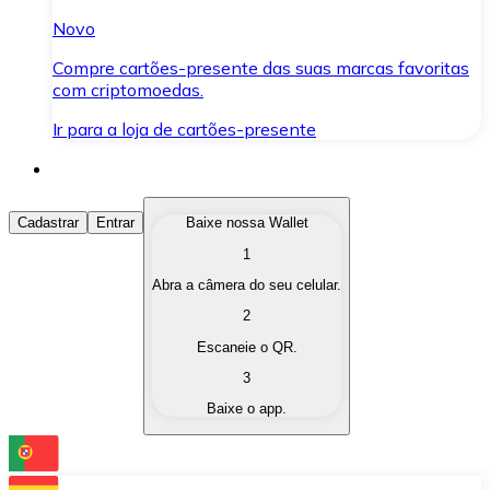
Novo
Compre cartões-presente das suas marcas favoritas
com criptomoedas.
Ir para a loja de cartões-presente
Comprar Criptomoedas
Cadastrar
Entrar
Baixe nossa Wallet
1
Compre as criptomoedas de seu interesse de forma ráp
Abra a câmera do seu celular.
Vender Criptomoedas
2
Converta suas criptomoedas em moeda fiduciária quand
Escaneie o QR.
3
Trocar (Swap)
Baixe o app.
Troque uma criptomoeda por outra instantaneamente,
Carteira Bitnovo