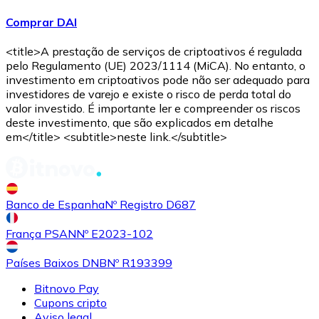
Comprar DAI
<title>A prestação de serviços de criptoativos é regulada
pelo Regulamento (UE) 2023/1114 (MiCA). No entanto, o
investimento em criptoativos pode não ser adequado para
investidores de varejo e existe o risco de perda total do
valor investido. É importante ler e compreender os riscos
Comprar
Avalanche
com transferência bancárias
com
deste investimento, que são explicados em detalhe
cartão
em</title> <subtitle>neste link.</subtitle>
AVAX
Banco de Espanha
Nº Registro D687
França PSAN
Nº E2023-102
Países Baixos DNB
Nº R193399
Bitnovo Pay
Comprar
Shiba Inu
com transferência bancárias
com
Cupons cripto
cartão
Aviso legal