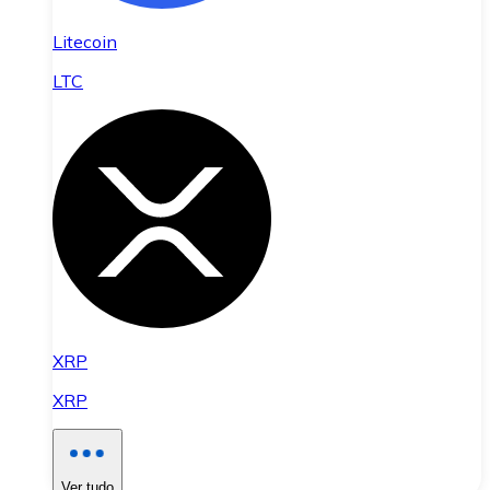
Litecoin
LTC
XRP
XRP
Ver tudo