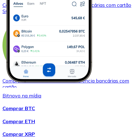
Comprar
Solana
com transferência bancárias
com cartão
SOL
Comprar
Bitcoin Cash
com transferência bancárias
com
cartão
BCH
Bitnovo na mídia
Comprar BTC
Comprar ETH
Comprar XRP