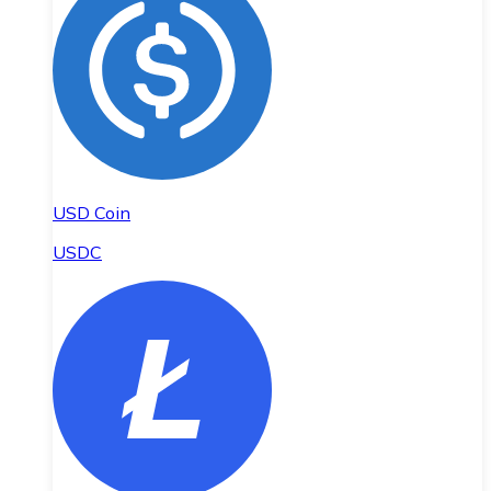
USD Coin
USDC