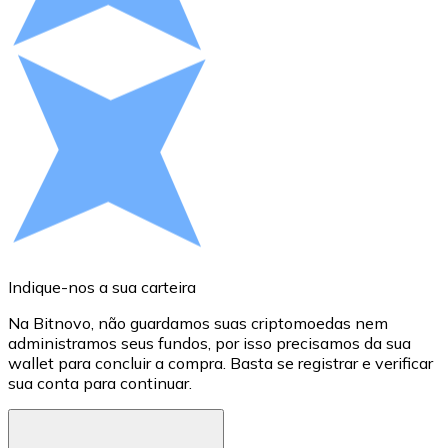
Compre criptomoedas com dinheiro e outros métodos d
Comprar com dinheiro
Transferência SEPA
Adicione fundos à sua conta Bitnovo ou faça compras d
Comprar com transferência bancária
Cartão de crédito / débito
Use cartões Visa e Mastercard para comprar criptomoed
Comprar com cartão
Indique-nos a sua carteira
A
Loja - Cartões-presente
Na Bitnovo, não guardamos suas criptomoedas nem
S
administramos seus fundos, por isso precisamos da sua
D
Novo
wallet para concluir a compra. Basta se registrar e verificar
c
sua conta para continuar.
M
Compre cartões-presente das suas marcas favoritas c
Ir para a loja de cartões-presente