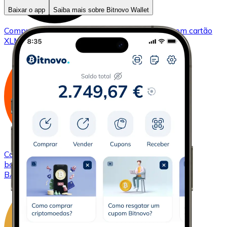
Baixar o app
Saiba mais sobre Bitnovo Wallet
Comprar
Stellar
com transferência bancárias
com cartão
XLM
Comprar
Basic Attention Token
com transferência
bancárias
com cartão
BAT