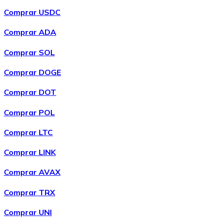
Comprar USDC
Comprar ADA
Comprar
Chainlink
com transferência bancárias
com
cartão
Comprar SOL
LINK
Comprar DOGE
Comprar DOT
Comprar POL
Comprar LTC
Comprar LINK
Comprar
Wrapped Bitcoin
com transferência bancárias
Comprar AVAX
com cartão
WBTC
Comprar TRX
Comprar UNI