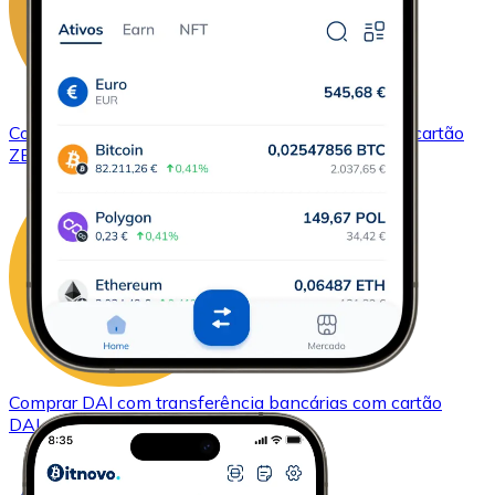
Comprar
ZCash
com transferência bancárias
com cartão
ZEC
Comprar
DAI
com transferência bancárias
com cartão
DAI