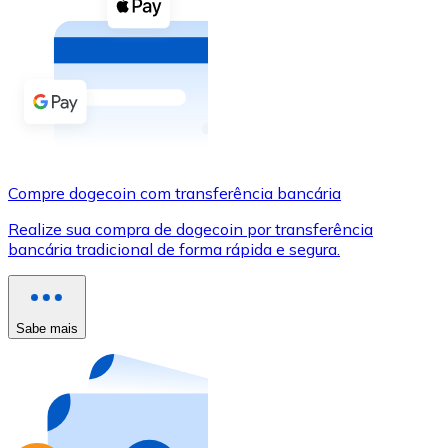
Compre criptomoedas com dinheiro e outros métodos d
Comprar com dinheiro
Transferência SEPA
Adicione fundos à sua conta Bitnovo ou faça compras d
Comprar com transferência bancária
Compre dogecoin com transferência bancária
Cartão de crédito / débito
Realize sua compra de dogecoin por transferência
Use cartões Visa e Mastercard para comprar criptomoed
bancária tradicional de forma rápida e segura.
Comprar com cartão
Loja - Cartões-presente
Sabe mais
Novo
Compre cartões-presente das suas marcas favoritas c
Ir para a loja de cartões-presente