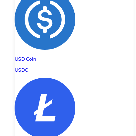
USD Coin
USDC