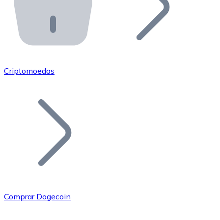
API Bitnovo
Integre nossa API no seu ecossistema.
Tornar-se Revendedor
Junte-se à nossa rede de revendedores e comercialize 
Criptomoedas
Adicionar um Token
Adicione o token do seu projeto ao nosso serviço de c
Comprar Dogecoin