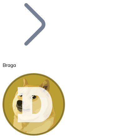
Bitcoin
BTC
Braga
Ethereum
ETH