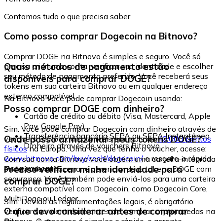
Contamos tudo o que precisa saber
Como posso comprar Dogecoin na Bitnovo?
Comprar DOGE na Bitnovo é simples e seguro. Você só
Quais métodos de pagamento estão
precisa criar uma conta, verificar sua identidade e escolher
seu método de pagamento preferido. Você receberá seus
disponíveis para comprar DOGE?
tokens em sua carteira Bitnovo ou em qualquer endereço
externo compatível.
Na Bitnovo você pode comprar Dogecoin usando:
Posso comprar DOGE com dinheiro?
Cartão de crédito ou débito (Visa, Mastercard, Apple
Pay, Google Pay)
Sim. Você pode comprar Dogecoin com dinheiro através de
Transferência bancária SEPA ou SEPA Instantânea
Onde posso armazenar meus tokens DOGE?
vouchers Bitnovo, disponíveis em mais de
40.000 pontos
Dinheiro através de vouchers Bitnovo
físicos
na Europa. Uma vez que tenha o voucher, acesse:
www.bitnovo.com/buy/cash/dogecoin/
e resgate-o rápida
Com sua conta Bitnovo você obtém uma carteira integrada
e seguramente.
Preciso verificar minha identidade para
onde pode armazenar e gerenciar seus tokens DOGE com
segurança. Você também pode enviá-los para uma carteira
comprar DOGE?
externa compatível com Dogecoin, como Dogecoin Core,
MultiDoge ou Ledger.
Sim. Devido às regulamentações legais, é obrigatório
O que devo considerar antes de comprar
verificar sua identidade antes de comprar criptomoedas na
Bitnovo. O processo é simples e rápido, e garante