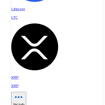
Litecoin
LTC
XRP
XRP
Ver tudo