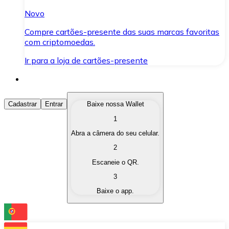
Novo
Compre cartões-presente das suas marcas favoritas
com criptomoedas.
Ir para a loja de cartões-presente
Comprar Criptomoedas
Cadastrar
Entrar
Baixe nossa Wallet
1
Compre as criptomoedas de seu interesse de forma ráp
Abra a câmera do seu celular.
Vender Criptomoedas
2
Converta suas criptomoedas em moeda fiduciária quand
Escaneie o QR.
3
Trocar (Swap)
Baixe o app.
Troque uma criptomoeda por outra instantaneamente,
Carteira Bitnovo