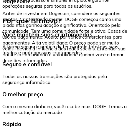
Dogecoin?
operações seguras para todos os usuários.
Antes de investir em Dogecoin, considere os seguintes
Por que Bitnovo?
pontos: Criptomoeda meme: DOGE começou como uma
piada mas ganhou adoção significativa. Orientado pela
comunidade: Tem uma comunidade forte e ativa. Casos de
Você mantém suas criptomoedas
uso de pagamento: Aceito por vários comerciantes para
pagamentos. Alta volatilidade: O preço pode ser muito
A forma segura e prática de ter controle total dos seus
volátil devido à influência das redes sociais. Entender sua
fundos e proteger suas criptomoedas.
natureza comunitária e volatilidade ajudará você a tomar
decisões informadas.
Seguro e confiável
Todas as nossas transações são protegidas pela
segurança informática.
O melhor preço
Com o mesmo dinheiro, você recebe mais DOGE. Temos a
melhor cotação do mercado.
Rápido