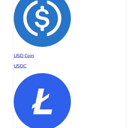
USD Coin
USDC