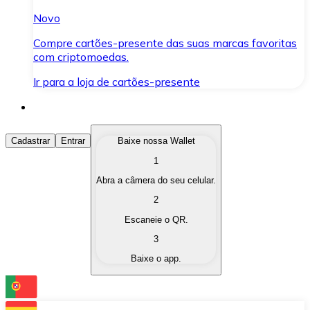
Novo
Compre cartões-presente das suas marcas favoritas
com criptomoedas.
Ir para a loja de cartões-presente
Comprar Criptomoedas
Cadastrar
Entrar
Baixe nossa Wallet
1
Compre as criptomoedas de seu interesse de forma ráp
Abra a câmera do seu celular.
Vender Criptomoedas
2
Converta suas criptomoedas em moeda fiduciária quand
Escaneie o QR.
3
Trocar (Swap)
Baixe o app.
Troque uma criptomoeda por outra instantaneamente,
Carteira Bitnovo