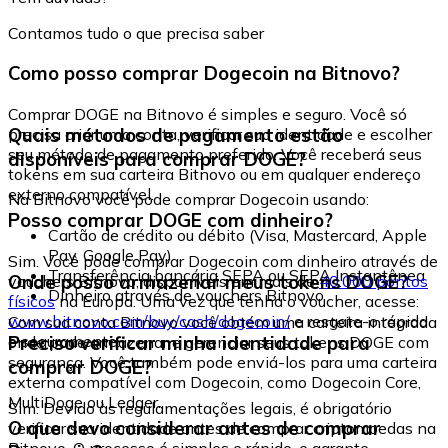
Contamos tudo o que precisa saber
Como posso comprar Dogecoin na Bitnovo?
Comprar DOGE na Bitnovo é simples e seguro. Você só
Quais métodos de pagamento estão
precisa criar uma conta, verificar sua identidade e escolher
seu método de pagamento preferido. Você receberá seus
disponíveis para comprar DOGE?
tokens em sua carteira Bitnovo ou em qualquer endereço
externo compatível.
Na Bitnovo você pode comprar Dogecoin usando:
Posso comprar DOGE com dinheiro?
Cartão de crédito ou débito (Visa, Mastercard, Apple
Pay, Google Pay)
Sim. Você pode comprar Dogecoin com dinheiro através de
Transferência bancária SEPA ou SEPA Instantânea
Onde posso armazenar meus tokens DOGE?
vouchers Bitnovo, disponíveis em mais de
40.000 pontos
Dinheiro através de vouchers Bitnovo
físicos
na Europa. Uma vez que tenha o voucher, acesse:
www.bitnovo.com/buy/cash/dogecoin/
e resgate-o rápida
Com sua conta Bitnovo você obtém uma carteira integrada
e seguramente.
Preciso verificar minha identidade para
onde pode armazenar e gerenciar seus tokens DOGE com
segurança. Você também pode enviá-los para uma carteira
comprar DOGE?
externa compatível com Dogecoin, como Dogecoin Core,
MultiDoge ou Ledger.
Sim. Devido às regulamentações legais, é obrigatório
O que devo considerar antes de comprar
verificar sua identidade antes de comprar criptomoedas na
Bitnovo. O processo é simples e rápido, e garante