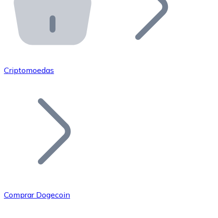
API Bitnovo
Integre nossa API no seu ecossistema.
Tornar-se Revendedor
Junte-se à nossa rede de revendedores e comercialize 
Criptomoedas
Adicionar um Token
Adicione o token do seu projeto ao nosso serviço de c
Comprar Dogecoin