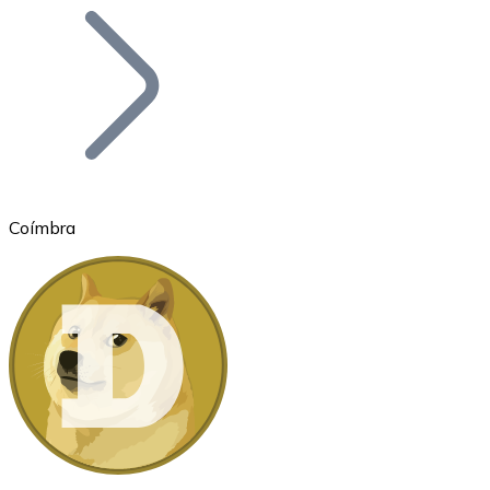
Bitcoin
BTC
Coímbra
Ethereum
ETH