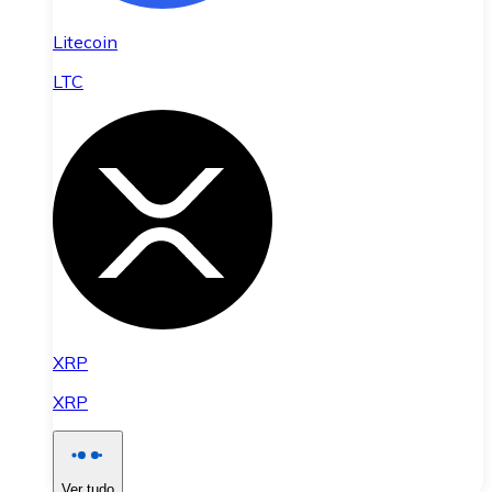
Litecoin
LTC
XRP
XRP
Ver tudo