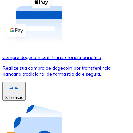
Compre criptomoedas com dinheiro e outros métodos d
Comprar com dinheiro
Transferência SEPA
Adicione fundos à sua conta Bitnovo ou faça compras d
Comprar com transferência bancária
Compre dogecoin com transferência bancária
Cartão de crédito / débito
Realize sua compra de dogecoin por transferência
Use cartões Visa e Mastercard para comprar criptomoed
bancária tradicional de forma rápida e segura.
Comprar com cartão
Loja - Cartões-presente
Sabe mais
Novo
Compre cartões-presente das suas marcas favoritas c
Ir para a loja de cartões-presente