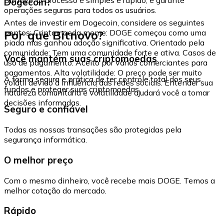
Dogecoin?
operações seguras para todos os usuários.
Antes de investir em Dogecoin, considere os seguintes
Por que Bitnovo?
pontos: Criptomoeda meme: DOGE começou como uma
piada mas ganhou adoção significativa. Orientado pela
comunidade: Tem uma comunidade forte e ativa. Casos de
Você mantém suas criptomoedas
uso de pagamento: Aceito por vários comerciantes para
pagamentos. Alta volatilidade: O preço pode ser muito
A forma segura e prática de ter controle total dos seus
volátil devido à influência das redes sociais. Entender sua
fundos e proteger suas criptomoedas.
natureza comunitária e volatilidade ajudará você a tomar
decisões informadas.
Seguro e confiável
Todas as nossas transações são protegidas pela
segurança informática.
O melhor preço
Com o mesmo dinheiro, você recebe mais DOGE. Temos a
melhor cotação do mercado.
Rápido