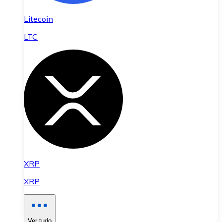
Litecoin
LTC
XRP
XRP
Ver tudo