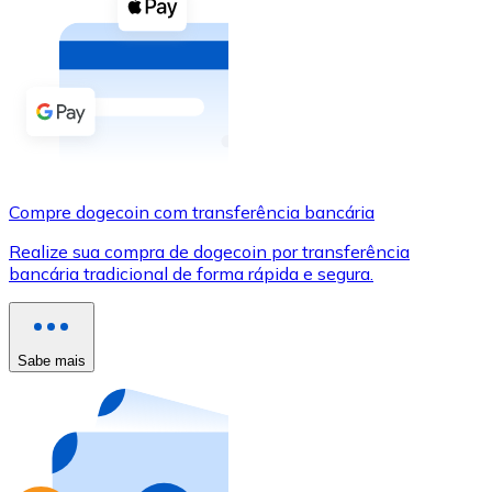
Compre criptomoedas com dinheiro e outros métodos d
Comprar com dinheiro
Transferência SEPA
Adicione fundos à sua conta Bitnovo ou faça compras d
Comprar com transferência bancária
Compre dogecoin com transferência bancária
Cartão de crédito / débito
Realize sua compra de dogecoin por transferência
Use cartões Visa e Mastercard para comprar criptomoed
bancária tradicional de forma rápida e segura.
Comprar com cartão
Loja - Cartões-presente
Sabe mais
Novo
Compre cartões-presente das suas marcas favoritas c
Ir para a loja de cartões-presente