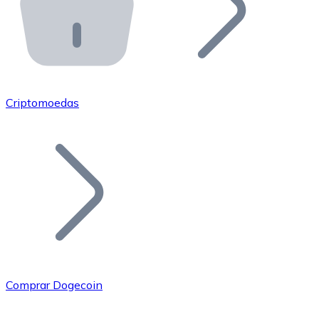
API Bitnovo
Integre nossa API no seu ecossistema.
Tornar-se Revendedor
Junte-se à nossa rede de revendedores e comercialize 
Criptomoedas
Adicionar um Token
Adicione o token do seu projeto ao nosso serviço de c
Comprar Dogecoin