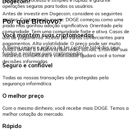
Dogecoin?
operações seguras para todos os usuários.
Antes de investir em Dogecoin, considere os seguintes
Por que Bitnovo?
pontos: Criptomoeda meme: DOGE começou como uma
piada mas ganhou adoção significativa. Orientado pela
comunidade: Tem uma comunidade forte e ativa. Casos de
Você mantém suas criptomoedas
uso de pagamento: Aceito por vários comerciantes para
pagamentos. Alta volatilidade: O preço pode ser muito
A forma segura e prática de ter controle total dos seus
volátil devido à influência das redes sociais. Entender sua
fundos e proteger suas criptomoedas.
natureza comunitária e volatilidade ajudará você a tomar
decisões informadas.
Seguro e confiável
Todas as nossas transações são protegidas pela
segurança informática.
O melhor preço
Com o mesmo dinheiro, você recebe mais DOGE. Temos a
melhor cotação do mercado.
Rápido