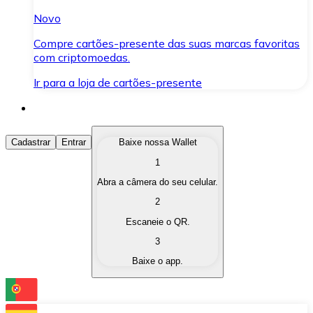
Novo
Compre cartões-presente das suas marcas favoritas
com criptomoedas.
Ir para a loja de cartões-presente
Comprar Criptomoedas
Cadastrar
Entrar
Baixe nossa Wallet
1
Compre as criptomoedas de seu interesse de forma ráp
Abra a câmera do seu celular.
Vender Criptomoedas
2
Converta suas criptomoedas em moeda fiduciária quand
Escaneie o QR.
3
Trocar (Swap)
Baixe o app.
Troque uma criptomoeda por outra instantaneamente,
Carteira Bitnovo