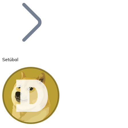
Bitcoin
BTC
Setúbal
Ethereum
ETH