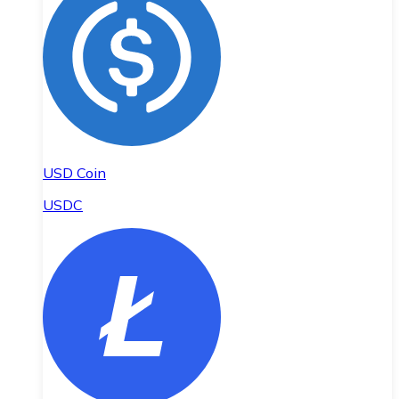
USD Coin
USDC