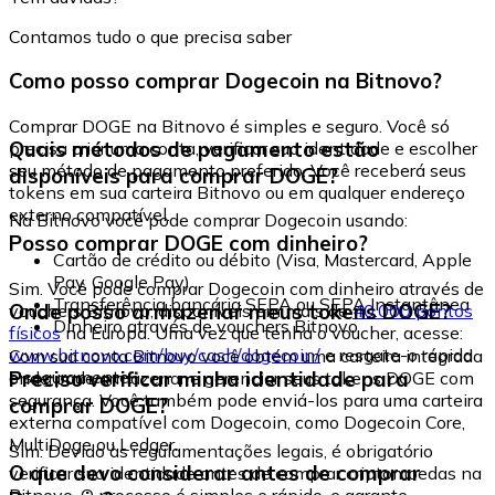
Contamos tudo o que precisa saber
Como posso comprar Dogecoin na Bitnovo?
Comprar DOGE na Bitnovo é simples e seguro. Você só
Quais métodos de pagamento estão
precisa criar uma conta, verificar sua identidade e escolher
seu método de pagamento preferido. Você receberá seus
disponíveis para comprar DOGE?
tokens em sua carteira Bitnovo ou em qualquer endereço
externo compatível.
Na Bitnovo você pode comprar Dogecoin usando:
Posso comprar DOGE com dinheiro?
Cartão de crédito ou débito (Visa, Mastercard, Apple
Pay, Google Pay)
Sim. Você pode comprar Dogecoin com dinheiro através de
Transferência bancária SEPA ou SEPA Instantânea
Onde posso armazenar meus tokens DOGE?
vouchers Bitnovo, disponíveis em mais de
40.000 pontos
Dinheiro através de vouchers Bitnovo
físicos
na Europa. Uma vez que tenha o voucher, acesse:
www.bitnovo.com/buy/cash/dogecoin/
e resgate-o rápida
Com sua conta Bitnovo você obtém uma carteira integrada
e seguramente.
Preciso verificar minha identidade para
onde pode armazenar e gerenciar seus tokens DOGE com
segurança. Você também pode enviá-los para uma carteira
comprar DOGE?
externa compatível com Dogecoin, como Dogecoin Core,
MultiDoge ou Ledger.
Sim. Devido às regulamentações legais, é obrigatório
O que devo considerar antes de comprar
verificar sua identidade antes de comprar criptomoedas na
Bitnovo. O processo é simples e rápido, e garante