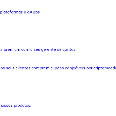
 plataformas e dApps.
s premium com o seu gerente de contas.
 os seus clientes comprem cupões canjeáveis por criptomoed
nossos produtos.