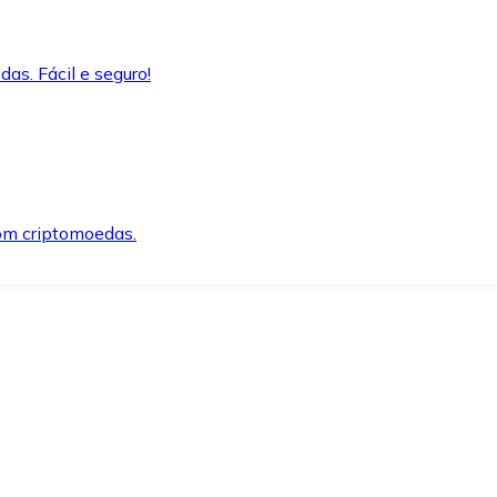
as. Fácil e seguro!
om criptomoedas.
ida e segura.
o precisar.