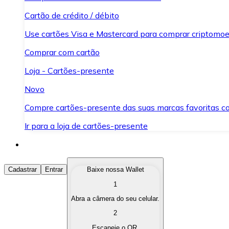
Cartão de crédito / débito
Use cartões Visa e Mastercard para comprar criptomoed
Comprar com cartão
Loja - Cartões-presente
Novo
Compre cartões-presente das suas marcas favoritas c
Ir para a loja de cartões-presente
Comprar Criptomoedas
Cadastrar
Entrar
Baixe nossa Wallet
1
Compre as criptomoedas de seu interesse de forma ráp
Abra a câmera do seu celular.
Vender Criptomoedas
2
Converta suas criptomoedas em moeda fiduciária quand
Escaneie o QR.