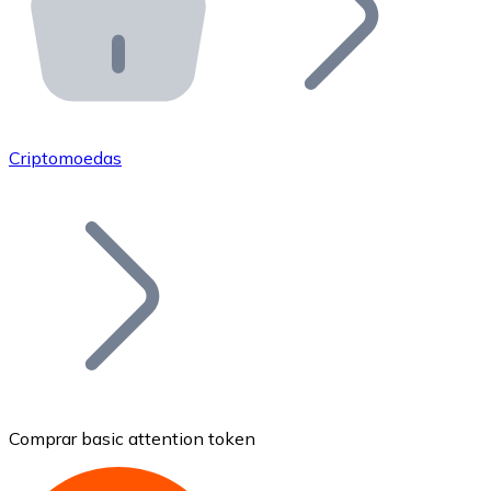
API Bitnovo
Integre nossa API no seu ecossistema.
Tornar-se Revendedor
Junte-se à nossa rede de revendedores e comercialize 
Criptomoedas
Adicionar um Token
Adicione o token do seu projeto ao nosso serviço de c
Comprar basic attention token