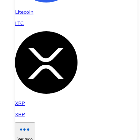
Litecoin
LTC
XRP
XRP
Ver tudo