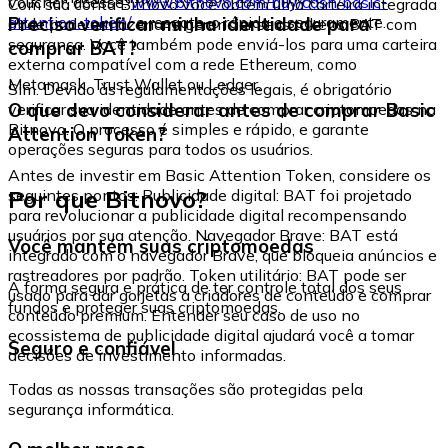
voucher, acesse:
www.bitnovo.com/buy/cash/basic-
Com sua conta Bitnovo você obtém uma carteira integrada
attention-token/
e resgate-o rápida e seguramente.
Preciso verificar minha identidade para
onde pode armazenar e gerenciar seus tokens BAT com
segurança. Você também pode enviá-los para uma carteira
comprar BAT?
externa compatível com a rede Ethereum, como
Metamask, Trust Wallet ou Ledger.
Sim. Devido às regulamentações legais, é obrigatório
O que devo considerar antes de comprar Basic
verificar sua identidade antes de comprar criptomoedas na
Bitnovo. O processo é simples e rápido, e garante
Attention Token?
operações seguras para todos os usuários.
Antes de investir em Basic Attention Token, considere os
Por que Bitnovo?
seguintes pontos: Publicidade digital: BAT foi projetado
para revolucionar a publicidade digital recompensando
usuários por sua atenção. Navegador Brave: BAT está
Você mantém suas criptomoedas
integrado com o navegador Brave, que bloqueia anúncios e
rastreadores por padrão. Token utilitário: BAT pode ser
A forma segura e prática de ter controle total dos seus
usado para dar gorjetas a criadores de conteúdo e comprar
fundos e proteger suas criptomoedas.
conteúdo premium. Entender seu caso de uso no
ecossistema de publicidade digital ajudará você a tomar
Seguro e confiável
decisões de investimento informadas.
Todas as nossas transações são protegidas pela
segurança informática.