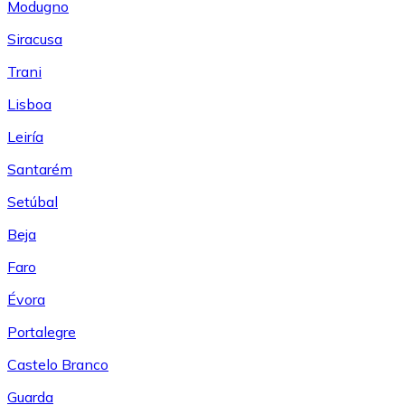
Modugno
Siracusa
Trani
Lisboa
Leiría
Santarém
Setúbal
Beja
Faro
Évora
Portalegre
Castelo Branco
Guarda