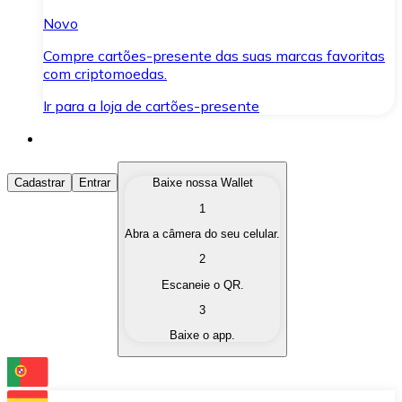
Novo
Compre cartões-presente das suas marcas favoritas
com criptomoedas.
Ir para a loja de cartões-presente
Comprar Criptomoedas
Cadastrar
Entrar
Baixe nossa Wallet
1
Compre as criptomoedas de seu interesse de forma ráp
Abra a câmera do seu celular.
Vender Criptomoedas
2
Converta suas criptomoedas em moeda fiduciária quand
Escaneie o QR.
3
Trocar (Swap)
Baixe o app.
Troque uma criptomoeda por outra instantaneamente,
Carteira Bitnovo