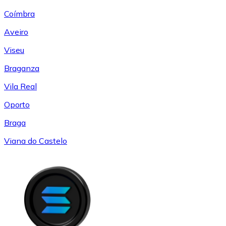
Coímbra
Aveiro
Viseu
Braganza
Vila Real
Oporto
Braga
Viana do Castelo