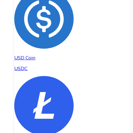
USD Coin
USDC