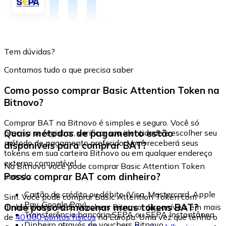
Tem dúvidas?
Contamos tudo o que precisa saber
Como posso comprar Basic Attention Token na
Bitnovo?
Comprar BAT na Bitnovo é simples e seguro. Você só
Quais métodos de pagamento estão
precisa se registrar, verificar sua identidade e escolher seu
método de pagamento preferido. Você receberá seus
disponíveis para comprar BAT?
tokens em sua carteira Bitnovo ou em qualquer endereço
externo compatível.
Na Bitnovo você pode comprar Basic Attention Token
Posso comprar BAT com dinheiro?
usando:
Cartão de crédito ou débito (Visa, Mastercard, Apple
Sim. Você pode comprar Basic Attention Token com
Pay, Google Pay)
Onde posso armazenar meus tokens BAT?
dinheiro através de vouchers Bitnovo, disponíveis em mais
Transferência bancária SEPA ou SEPA Instantânea
de
40.000 pontos físicos
na Europa. Uma vez que tenha o
Dinheiro através de vouchers Bitnovo