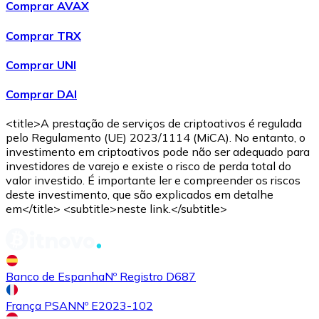
Comprar AVAX
Compre criptomoedas com dinheiro e outros métodos d
Comprar TRX
Comprar com dinheiro
Comprar UNI
Transferência SEPA
Comprar DAI
Adicione fundos à sua conta Bitnovo ou faça compras d
Comprar com transferência bancária
<title>A prestação de serviços de criptoativos é regulada
pelo Regulamento (UE) 2023/1114 (MiCA). No entanto, o
Cartão de crédito / débito
investimento em criptoativos pode não ser adequado para
investidores de varejo e existe o risco de perda total do
Use cartões Visa e Mastercard para comprar criptomoed
valor investido. É importante ler e compreender os riscos
deste investimento, que são explicados em detalhe
Comprar com cartão
em</title> <subtitle>neste link.</subtitle>
Loja - Cartões-presente
Novo
Banco de Espanha
Nº Registro D687
Compre cartões-presente das suas marcas favoritas c
Ir para a loja de cartões-presente
França PSAN
Nº E2023-102