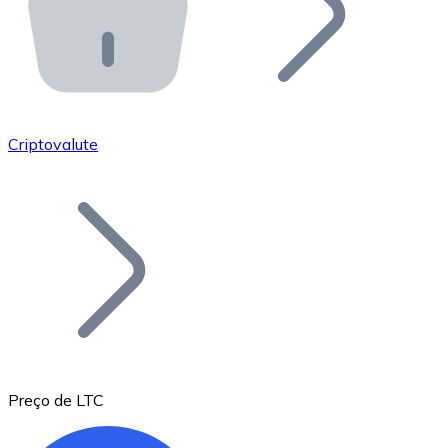
API Bitnovo
Integre nossa API no seu ecossistema.
Tornar-se Revendedor
Junte-se à nossa rede de revendedores e comercialize 
Criptovalute
Adicionar um Token
Adicione o token do seu projeto ao nosso serviço de c
Preço de LTC