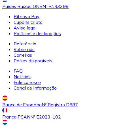
Países Baixos DNB
Nº R193399
Bitnovo Pay
Cupons cripto
Aviso legal
Políticas e declarações
Referência
Sobre nós
Carreiras
Países disponíveis
FAQ
Notícias
Fale conosco
Canal de Informação
Banco de Espanha
Nº Registro D687
França PSAN
Nº E2023-102