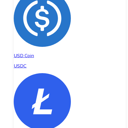
USD Coin
USDC