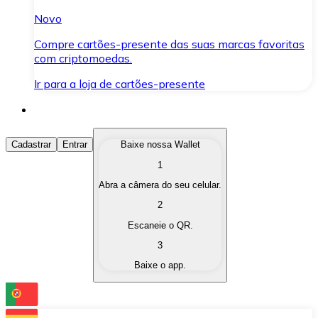
Novo
Compre cartões-presente das suas marcas favoritas
com criptomoedas.
Ir para a loja de cartões-presente
Comprar Criptomoedas
Cadastrar
Entrar
Baixe nossa Wallet
1
Compre as criptomoedas de seu interesse de forma ráp
Abra a câmera do seu celular.
Vender Criptomoedas
2
Converta suas criptomoedas em moeda fiduciária quand
Escaneie o QR.
3
Trocar (Swap)
Baixe o app.
Troque uma criptomoeda por outra instantaneamente,
Carteira Bitnovo