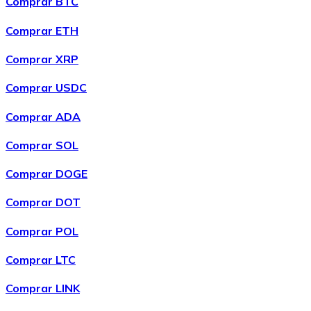
Comprar BTC
LTC
Comprar ETH
Comprar XRP
Comprar USDC
Comprar ADA
Comprar SOL
Comprar DOGE
XRP
Comprar DOT
XRP
Comprar POL
Comprar LTC
Ver tudo
Comprar LINK
Cupons cripto