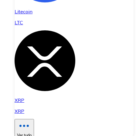
Litecoin
LTC
XRP
XRP
Ver tudo