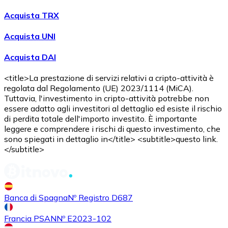
Acquista criptovalute in contanti e altri mezzi di pagam
Acquista TRX
Acquista con contanti
Acquista UNI
Bonifico SEPA
Acquista DAI
Aggiungi fondi al tuo conto Bitnovo o fai acquisti dirett
Acquista con bonifico bancario
<title>La prestazione di servizi relativi a cripto-attività è
regolata dal Regolamento (UE) 2023/1114 (MiCA).
Carta di credito / debito
Tuttavia, l'investimento in cripto-attività potrebbe non
essere adatto agli investitori al dettaglio ed esiste il rischio
Usa le carte Visa e Mastercard per acquistare criptovalut
di perdita totale dell'importo investito. È importante
leggere e comprendere i rischi di questo investimento, che
Acquista con carta
sono spiegati in dettaglio in</title> <subtitle>questo link.
</subtitle>
Negozio - Carte regalo
Nuovo
Acquista gift card dei tuoi marchi preferiti con criptoval
Banca di Spagna
Nº Registro D687
Vai al negozio di carte regalo
Francia PSAN
Nº E2023-102