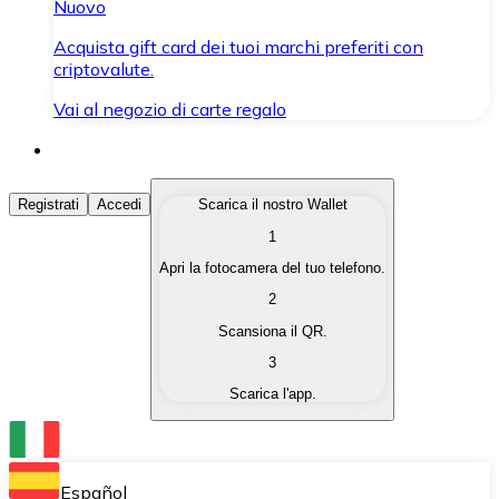
Nuovo
Acquista gift card dei tuoi marchi preferiti con
criptovalute.
Vai al negozio di carte regalo
Acquista Criptovalute
Registrati
Accedi
Scarica il nostro Wallet
1
Acquista le criptovalute che ti interessano in modo rapi
Apri la fotocamera del tuo telefono.
Vendi Criptovalute
2
Converti le tue criptovalute in valuta fiat quando ne ha
Scansiona il QR.
3
Scambia (Swap)
Scarica l'app.
Scambia una criptovaluta con un'altra istantaneamente
Wallet Bitnovo
Conserva le tue cripto in un Wallet self-custodial.
Español