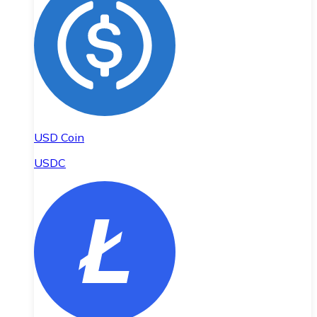
USD Coin
USDC