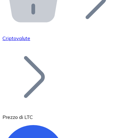
API Bitnovo
Integra la nostra API nel tuo ecosistema.
Diventa Rivenditore
Unisciti alla nostra rete di rivenditori e commercializza i
Criptovalute
Inserisci un Token
Aggiungi il token del tuo progetto al nostro servizio di
Prezzo di LTC
Bitcoin