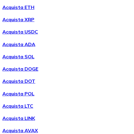
LTC
Acquista ETH
Acquista XRP
Acquista USDC
Acquista ADA
Acquista SOL
Acquista DOGE
XRP
Acquista DOT
XRP
Acquista POL
Acquista LTC
Vedi tutto
Acquista LINK
Buoni cripto
Acquista AVAX