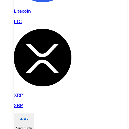
Litecoin
LTC
XRP
XRP
Vedi tutto