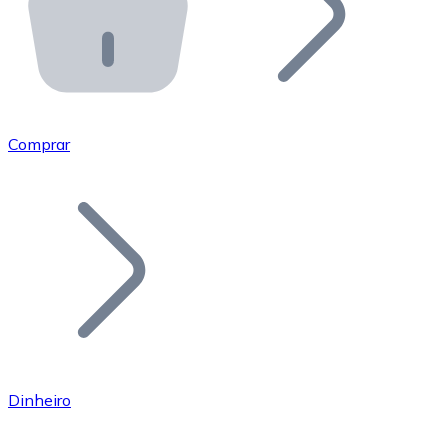
API Bitnovo
Integre nossa API no seu ecossistema.
Tornar-se Revendedor
Junte-se à nossa rede de revendedores e comercialize 
Comprar
Adicionar um Token
Adicione o token do seu projeto ao nosso serviço de c
Dinheiro