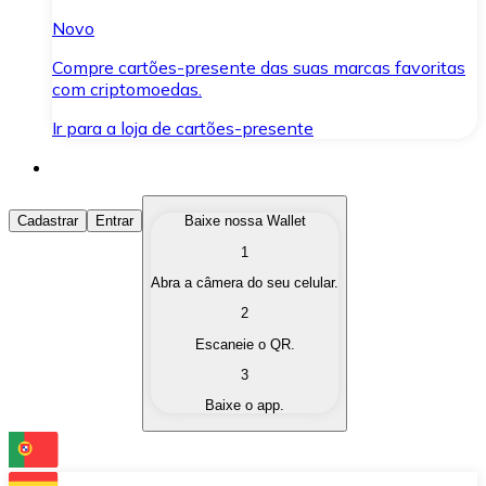
Novo
Compre cartões-presente das suas marcas favoritas
com criptomoedas.
Ir para a loja de cartões-presente
Comprar Criptomoedas
Cadastrar
Entrar
Baixe nossa Wallet
1
Compre as criptomoedas de seu interesse de forma ráp
Abra a câmera do seu celular.
Vender Criptomoedas
2
Converta suas criptomoedas em moeda fiduciária quand
Escaneie o QR.
3
Trocar (Swap)
Baixe o app.
Troque uma criptomoeda por outra instantaneamente,
Carteira Bitnovo