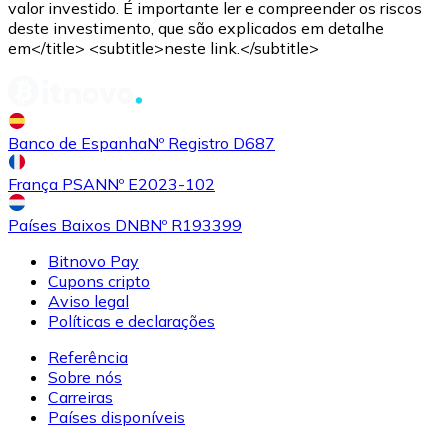
valor investido. É importante ler e compreender os riscos
deste investimento, que são explicados em detalhe
em</title> <subtitle>neste link.</subtitle>
Comprar
Uniswap
com transferência bancárias
UNI
Banco de Espanha
Nº Registro D687
França PSAN
Nº E2023-102
Países Baixos DNB
Nº R193399
Bitnovo Pay
Cupons cripto
Aviso legal
Comprar
Ethereum Classic
com transferência bancárias
Políticas e declarações
ETC
Referência
Sobre nós
Carreiras
Países disponíveis