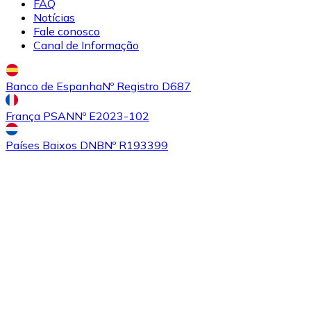
FAQ
Notícias
Fale conosco
Canal de Informação
Comprar
Algorand
com transferência bancárias
ALGO
Banco de Espanha
Nº Registro D687
França PSAN
Nº E2023-102
Países Baixos DNB
Nº R193399
Comprar
Tezos
com transferência bancárias
XTZ