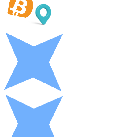
LTC
XRP
XRP
Ver tudo
Cupons cripto