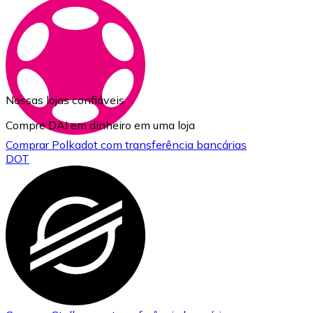
Nossas lojas confiáveis
Compre DAI em dinheiro em uma loja
Comprar
Polkadot
com transferência bancárias
DOT