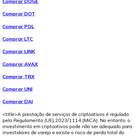
Comprar DOGE
Comprar
Avalanche
com transferência bancárias
AVAX
Comprar DOT
Comprar POL
Comprar LTC
Comprar LINK
Comprar AVAX
Comprar TRX
Comprar
Shiba Inu
com transferência bancárias
SHIB
Comprar UNI
Comprar DAI
<title>A prestação de serviços de criptoativos é regulada
pelo Regulamento (UE) 2023/1114 (MiCA). No entanto, o
investimento em criptoativos pode não ser adequado para
investidores de varejo e existe o risco de perda total do