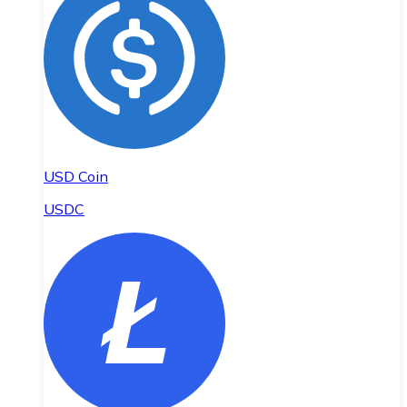
USD Coin
USDC