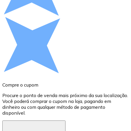
Compre criptomoedas com dinheiro e outros métodos d
Comprar com dinheiro
Transferência SEPA
Adicione fundos à sua conta Bitnovo ou faça compras d
Comprar com transferência bancária
Cartão de crédito / débito
Use cartões Visa e Mastercard para comprar criptomoed
Comprar com cartão
Compre o cupom
C
Loja - Cartões-presente
Procure o ponto de venda mais próximo da sua localização.
P
Você poderá comprar o cupom na loja, pagando em
w
Novo
dinheiro ou com qualquer método de pagamento
disponível.
c
Compre cartões-presente das suas marcas favoritas c
Ir para a loja de cartões-presente