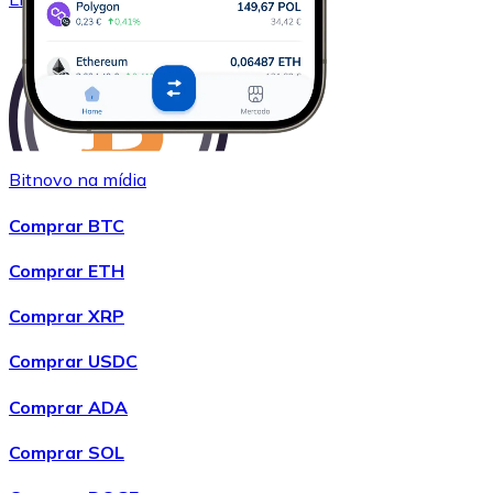
Bitnovo na mídia
Comprar BTC
Comprar
Wrapped Bitcoin
com transferência bancárias
WBTC
Comprar ETH
Comprar XRP
Comprar USDC
Comprar ADA
Comprar SOL