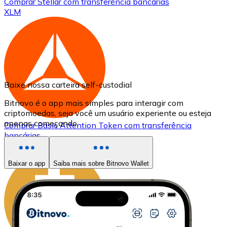
Comprar
Stellar
com transferência bancárias
XLM
Baixe nossa carteira self-custodial
Bitnovo é o app mais simples para interagir com
criptomoedas, seja você um usuário experiente ou esteja
apenas começando.
Comprar
Basic Attention Token
com transferência
bancárias
BAT
Baixar o app
Saiba mais sobre Bitnovo Wallet