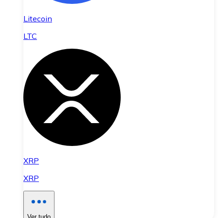
Litecoin
LTC
XRP
XRP
Ver tudo