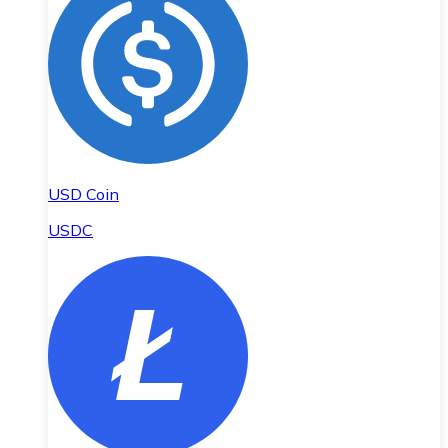
USD Coin
USDC