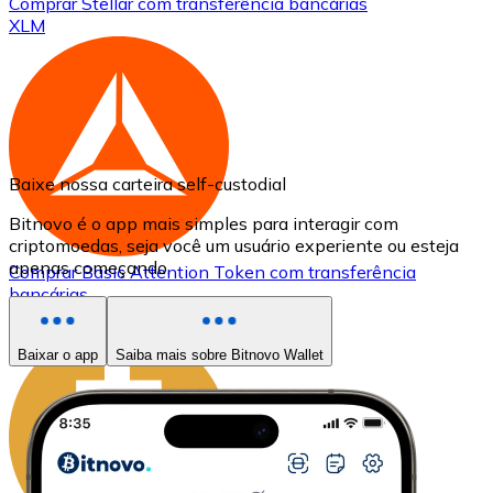
Comprar
Stellar
com transferência bancárias
XLM
Baixe nossa carteira self-custodial
Bitnovo é o app mais simples para interagir com
criptomoedas, seja você um usuário experiente ou esteja
apenas começando.
Comprar
Basic Attention Token
com transferência
bancárias
BAT
Baixar o app
Saiba mais sobre Bitnovo Wallet