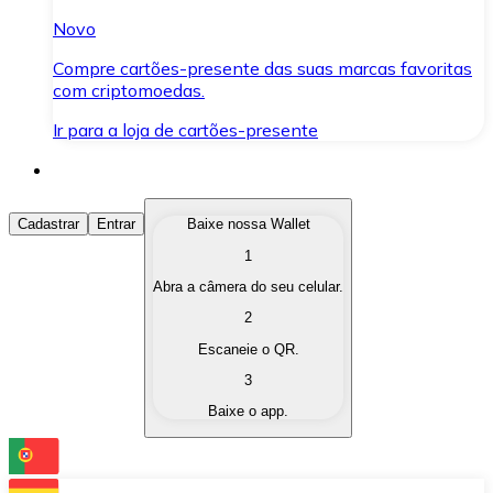
Novo
Compre cartões-presente das suas marcas favoritas
com criptomoedas.
Ir para a loja de cartões-presente
Comprar Criptomoedas
Cadastrar
Entrar
Baixe nossa Wallet
1
Compre as criptomoedas de seu interesse de forma ráp
Abra a câmera do seu celular.
Vender Criptomoedas
2
Converta suas criptomoedas em moeda fiduciária quand
Escaneie o QR.
3
Trocar (Swap)
Baixe o app.
Troque uma criptomoeda por outra instantaneamente,
Carteira Bitnovo