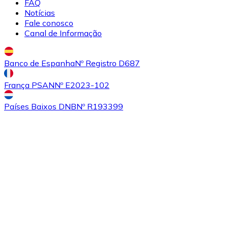
FAQ
Notícias
Fale conosco
Canal de Informação
Comprar
Algorand
com transferência bancárias
ALGO
Banco de Espanha
Nº Registro D687
França PSAN
Nº E2023-102
Países Baixos DNB
Nº R193399
Comprar
Tezos
com transferência bancárias
XTZ