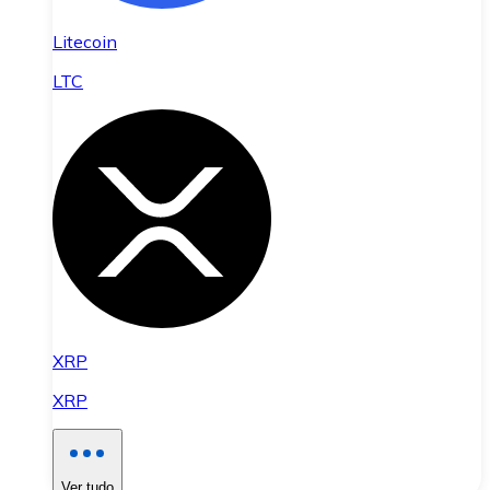
Litecoin
LTC
XRP
XRP
Ver tudo