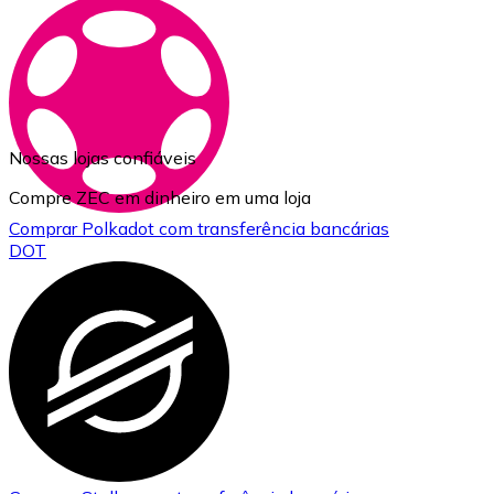
Nossas lojas confiáveis
Compre ZEC em dinheiro em uma loja
Comprar
Polkadot
com transferência bancárias
DOT