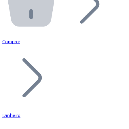
API Bitnovo
Integre nossa API no seu ecossistema.
Tornar-se Revendedor
Junte-se à nossa rede de revendedores e comercialize 
Comprar
Adicionar um Token
Adicione o token do seu projeto ao nosso serviço de c
Dinheiro