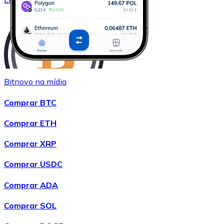
Bitnovo na mídia
Comprar BTC
Comprar
Wrapped Bitcoin
com transferência bancárias
WBTC
Comprar ETH
Comprar XRP
Comprar USDC
Comprar ADA
Comprar SOL