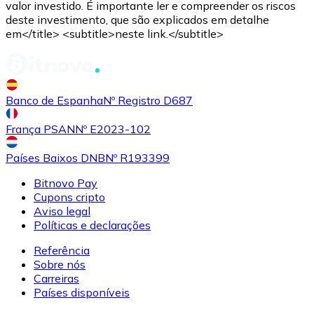
valor investido. É importante ler e compreender os riscos
deste investimento, que são explicados em detalhe
em</title> <subtitle>neste link.</subtitle>
Comprar
Uniswap
com transferência bancárias
UNI
Banco de Espanha
Nº Registro D687
França PSAN
Nº E2023-102
Países Baixos DNB
Nº R193399
Bitnovo Pay
Cupons cripto
Aviso legal
Comprar
Ethereum Classic
com transferência bancárias
Políticas e declarações
ETC
Referência
Sobre nós
Carreiras
Países disponíveis