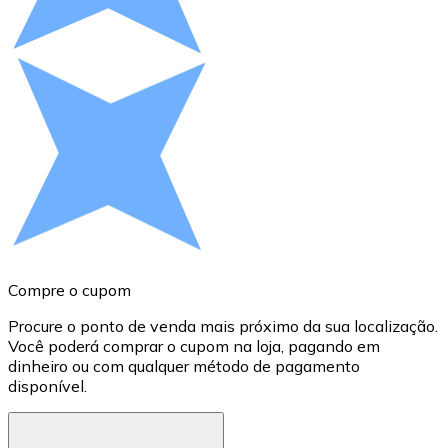
Compre criptomoedas com dinheiro e outros métodos d
Comprar com dinheiro
Transferência SEPA
Adicione fundos à sua conta Bitnovo ou faça compras d
Comprar com transferência bancária
Cartão de crédito / débito
Use cartões Visa e Mastercard para comprar criptomoed
Comprar com cartão
Compre o cupom
C
Loja - Cartões-presente
Procure o ponto de venda mais próximo da sua localização.
P
Você poderá comprar o cupom na loja, pagando em
w
Novo
dinheiro ou com qualquer método de pagamento
disponível.
c
Compre cartões-presente das suas marcas favoritas c
Ir para a loja de cartões-presente