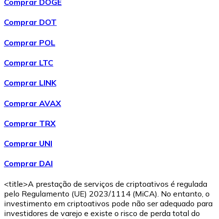
Comprar DOGE
Comprar
Avalanche
com transferência bancárias
AVAX
Comprar DOT
Comprar POL
Comprar LTC
Comprar LINK
Comprar AVAX
Comprar TRX
Comprar
Shiba Inu
com transferência bancárias
SHIB
Comprar UNI
Comprar DAI
<title>A prestação de serviços de criptoativos é regulada
pelo Regulamento (UE) 2023/1114 (MiCA). No entanto, o
investimento em criptoativos pode não ser adequado para
investidores de varejo e existe o risco de perda total do