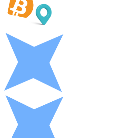
LTC
XRP
XRP
Ver tudo
Cupons cripto