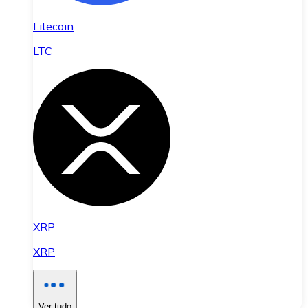
Litecoin
LTC
XRP
XRP
Ver tudo