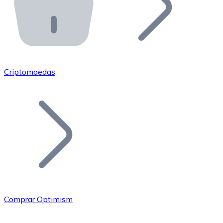
API Bitnovo
Integre nossa API no seu ecossistema.
Tornar-se Revendedor
Junte-se à nossa rede de revendedores e comercialize 
Criptomoedas
Adicionar um Token
Adicione o token do seu projeto ao nosso serviço de c
Comprar Optimism