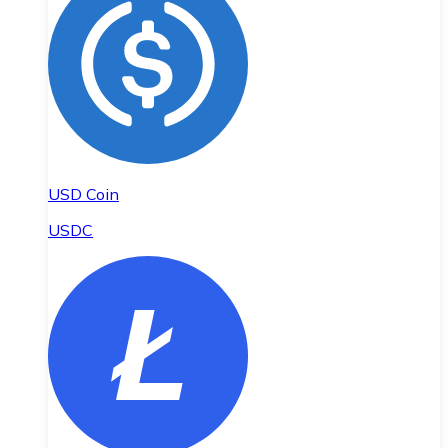
USD Coin
USDC