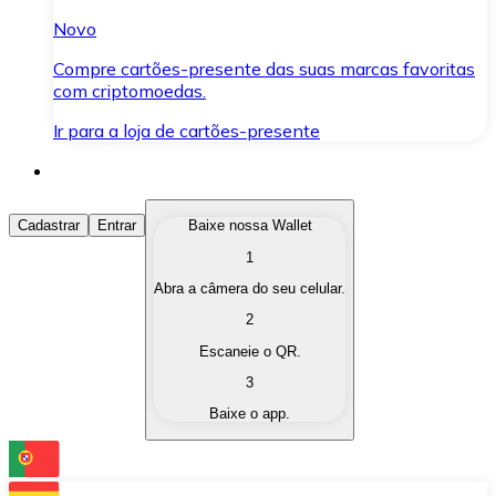
Novo
Compre cartões-presente das suas marcas favoritas
com criptomoedas.
Ir para a loja de cartões-presente
Comprar Criptomoedas
Cadastrar
Entrar
Baixe nossa Wallet
1
Compre as criptomoedas de seu interesse de forma ráp
Abra a câmera do seu celular.
Vender Criptomoedas
2
Converta suas criptomoedas em moeda fiduciária quand
Escaneie o QR.
3
Trocar (Swap)
Baixe o app.
Troque uma criptomoeda por outra instantaneamente,
Carteira Bitnovo