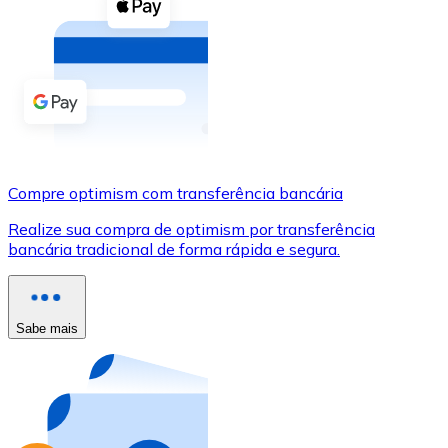
Compre criptomoedas com dinheiro e outros métodos d
Comprar com dinheiro
Transferência SEPA
Adicione fundos à sua conta Bitnovo ou faça compras d
Comprar com transferência bancária
Compre optimism com transferência bancária
Cartão de crédito / débito
Realize sua compra de optimism por transferência
Use cartões Visa e Mastercard para comprar criptomoed
bancária tradicional de forma rápida e segura.
Comprar com cartão
Loja - Cartões-presente
Sabe mais
Novo
Compre cartões-presente das suas marcas favoritas c
Ir para a loja de cartões-presente