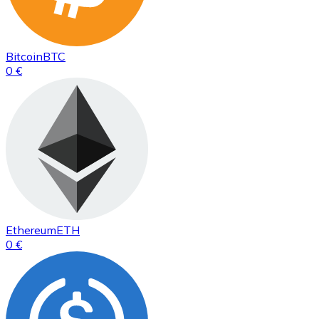
Bitcoin
BTC
0 €
Ethereum
ETH
0 €