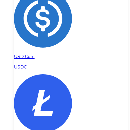
USD Coin
USDC