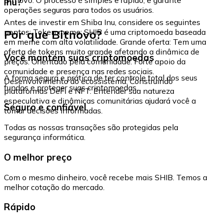
Inu?
operações seguras para todos os usuários.
Antes de investir em Shiba Inu, considere os seguintes
Por que Bitnovo?
pontos: Token meme: SHIB é uma criptomoeda baseada
em meme com alta volatilidade. Grande oferta: Tem uma
oferta de tokens muito grande afetando a dinâmica de
Você mantém suas criptomoedas
preços. Orientado pela comunidade: Forte apoio da
comunidade e presença nas redes sociais.
A forma segura e prática de ter controle total dos seus
Desenvolvimento do ecossistema: Construindo
fundos e proteger suas criptomoedas.
plataformas DeFi e NFT. Entender sua natureza
especulativa e dinâmicas comunitárias ajudará você a
Seguro e confiável
tomar decisões informadas.
Todas as nossas transações são protegidas pela
segurança informática.
O melhor preço
Com o mesmo dinheiro, você recebe mais SHIB. Temos a
melhor cotação do mercado.
Rápido