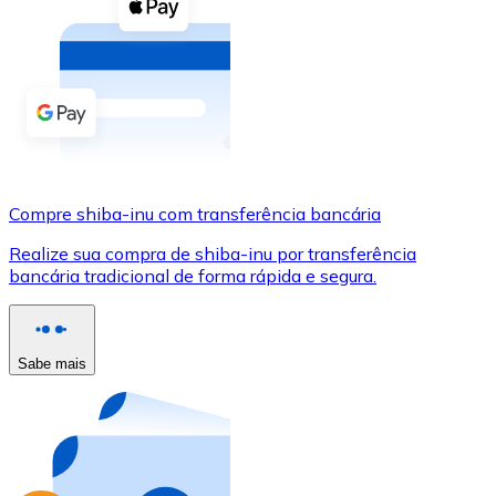
Compre criptomoedas com dinheiro e outros métodos d
Comprar com dinheiro
Transferência SEPA
Adicione fundos à sua conta Bitnovo ou faça compras d
Comprar com transferência bancária
Compre shiba-inu com transferência bancária
Cartão de crédito / débito
Realize sua compra de shiba-inu por transferência
Use cartões Visa e Mastercard para comprar criptomoed
bancária tradicional de forma rápida e segura.
Comprar com cartão
Loja - Cartões-presente
Sabe mais
Novo
Compre cartões-presente das suas marcas favoritas c
Ir para a loja de cartões-presente