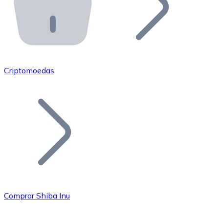
API Bitnovo
Integre nossa API no seu ecossistema.
Tornar-se Revendedor
Junte-se à nossa rede de revendedores e comercialize 
Criptomoedas
Adicionar um Token
Adicione o token do seu projeto ao nosso serviço de c
Comprar Shiba Inu