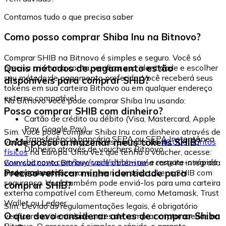
Contamos tudo o que precisa saber
Como posso comprar Shiba Inu na Bitnovo?
Comprar SHIB na Bitnovo é simples e seguro. Você só
Quais métodos de pagamento estão
precisa criar uma conta, verificar sua identidade e escolher
seu método de pagamento preferido. Você receberá seus
disponíveis para comprar SHIB?
tokens em sua carteira Bitnovo ou em qualquer endereço
externo compatível.
Na Bitnovo você pode comprar Shiba Inu usando:
Posso comprar SHIB com dinheiro?
Cartão de crédito ou débito (Visa, Mastercard, Apple
Pay, Google Pay)
Sim. Você pode comprar Shiba Inu com dinheiro através de
Transferência bancária SEPA ou SEPA Instantânea
Onde posso armazenar meus tokens SHIB?
vouchers Bitnovo, disponíveis em mais de
40.000 pontos
Dinheiro através de vouchers Bitnovo
físicos
na Europa. Uma vez que tenha o voucher, acesse:
www.bitnovo.com/buy/cash/shiba-inu/
e resgate-o rápida
Com sua conta Bitnovo você obtém uma carteira integrada
e seguramente.
Preciso verificar minha identidade para
onde pode armazenar e gerenciar seus tokens SHIB com
segurança. Você também pode enviá-los para uma carteira
comprar SHIB?
externa compatível com Ethereum, como Metamask, Trust
Wallet ou Ledger.
Sim. Devido às regulamentações legais, é obrigatório
O que devo considerar antes de comprar Shiba
verificar sua identidade antes de comprar criptomoedas na
Bitnovo. O processo é simples e rápido, e garante