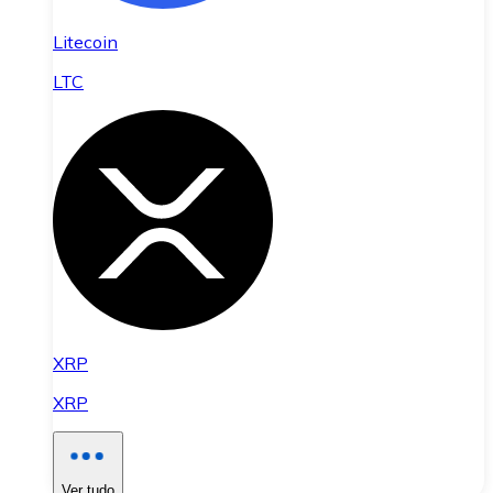
Litecoin
LTC
XRP
XRP
Ver tudo