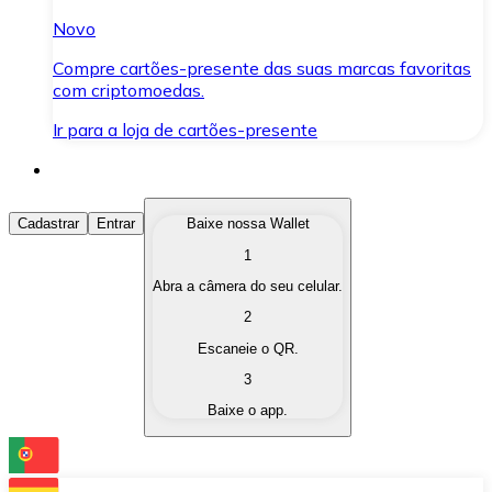
Novo
Compre cartões-presente das suas marcas favoritas
com criptomoedas.
Ir para a loja de cartões-presente
Comprar Criptomoedas
Cadastrar
Entrar
Baixe nossa Wallet
1
Compre as criptomoedas de seu interesse de forma ráp
Abra a câmera do seu celular.
Vender Criptomoedas
2
Converta suas criptomoedas em moeda fiduciária quand
Escaneie o QR.
3
Trocar (Swap)
Baixe o app.
Troque uma criptomoeda por outra instantaneamente,
Carteira Bitnovo