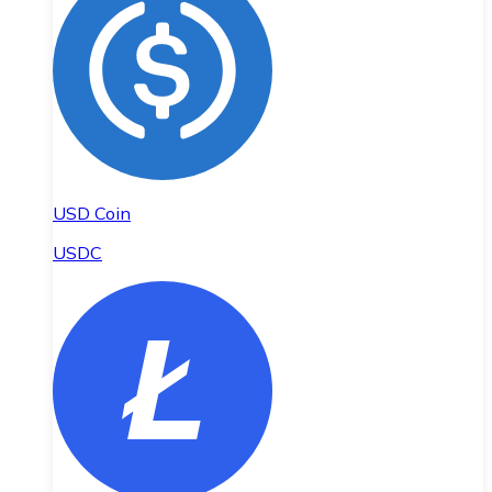
USD Coin
USDC