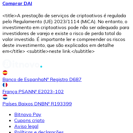
Comprar DAI
Comprar
Avalanche
com transferência bancárias
<title>A prestação de serviços de criptoativos é regulada
AVAX
pelo Regulamento (UE) 2023/1114 (MiCA). No entanto, o
investimento em criptoativos pode não ser adequado para
investidores de varejo e existe o risco de perda total do
valor investido. É importante ler e compreender os riscos
deste investimento, que são explicados em detalhe
em</title> <subtitle>neste link.</subtitle>
Banco de Espanha
Nº Registro D687
Comprar
Shiba Inu
com transferência bancárias
SHIB
França PSAN
Nº E2023-102
Países Baixos DNB
Nº R193399
Bitnovo Pay
Cupons cripto
Aviso legal
Políticas e declarações