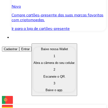
Novo
Compre cartões-presente das suas marcas favoritas
com criptomoedas.
Ir para a loja de cartões-presente
Comprar Criptomoedas
Cadastrar
Entrar
Baixe nossa Wallet
1
Compre as criptomoedas de seu interesse de forma ráp
Abra a câmera do seu celular.
Vender Criptomoedas
2
Converta suas criptomoedas em moeda fiduciária quand
Escaneie o QR.
3
Trocar (Swap)
Baixe o app.
Troque uma criptomoeda por outra instantaneamente,
Carteira Bitnovo