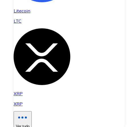
Litecoin
LTC
XRP
XRP
Ver tudo