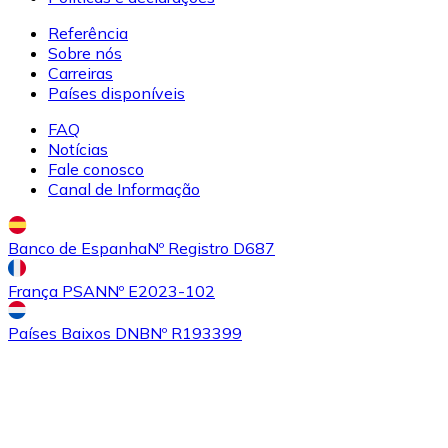
Referência
Sobre nós
Carreiras
Comprar
Uniswap
com transferência bancárias
Países disponíveis
UNI
FAQ
Notícias
Fale conosco
Canal de Informação
Banco de Espanha
Nº Registro D687
França PSAN
Nº E2023-102
Comprar
Ethereum Classic
com transferência bancárias
Países Baixos DNB
Nº R193399
ETC