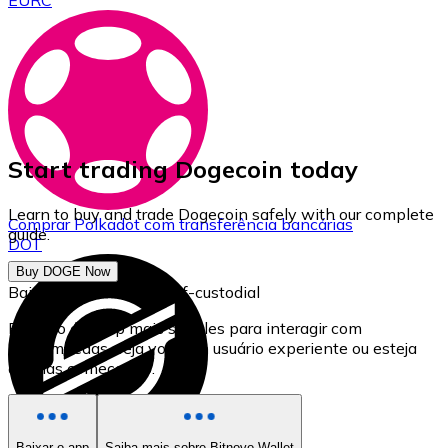
EURC
Start trading Dogecoin today
Learn to buy and trade Dogecoin safely with our complete
Comprar
Polkadot
com transferência bancárias
guide.
DOT
Buy DOGE Now
Baixe nossa carteira self-custodial
Bitnovo é o app mais simples para interagir com
criptomoedas, seja você um usuário experiente ou esteja
apenas começando.
Baixar o app
Saiba mais sobre Bitnovo Wallet