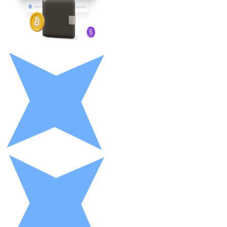
LTC
XRP
XRP
Ver tudo
Cupons cripto