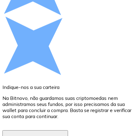
Compre criptomoedas com dinheiro e outros métodos d
Comprar com dinheiro
Transferência SEPA
Adicione fundos à sua conta Bitnovo ou faça compras d
Comprar com transferência bancária
Cartão de crédito / débito
Use cartões Visa e Mastercard para comprar criptomoed
Comprar com cartão
Indique-nos a sua carteira
E
Loja - Cartões-presente
Na Bitnovo, não guardamos suas criptomoedas nem
administramos seus fundos, por isso precisamos da sua
Novo
wallet para concluir a compra. Basta se registrar e verificar
q
sua conta para continuar.
A
Compre cartões-presente das suas marcas favoritas c
e
Ir para a loja de cartões-presente