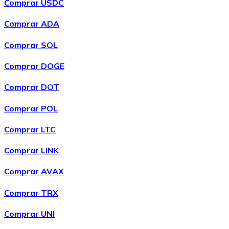
Comprar USDC
LINK
Comprar ADA
Comprar SOL
Comprar DOGE
Comprar DOT
Comprar POL
Comprar
Wrapped Bitcoin
com transferência bancárias
Comprar LTC
WBTC
Comprar LINK
Comprar AVAX
Comprar TRX
Comprar UNI