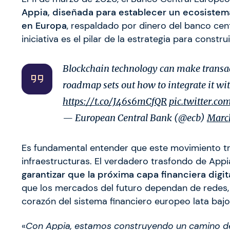
Appia, diseñada para establecer un ecosistem
en Europa
, respaldado por dinero del banco cent
iniciativa es el pilar de la estrategia para const
Blockchain technology can make transact
roadmap sets out how to integrate it wi
https://t.co/J46s6mCfQR
pic.twitter.c
— European Central Bank (@ecb)
March
Es fundamental entender que este movimiento tr
infraestructuras. El verdadero trasfondo de App
garantizar que la próxima capa financiera digi
que los mercados del futuro dependan de redes,
corazón del sistema financiero europeo lata bajo
«
Con Appia, estamos construyendo un camino des