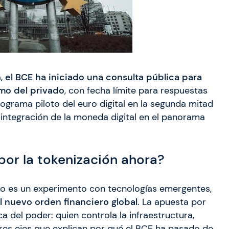
a,
el BCE ha iniciado una consulta pública para
mo del privado
, con fecha límite para respuestas
rograma piloto del euro digital en la segunda mitad
 integración de la moneda digital en el panorama
por la tokenización ahora?
o es un experimento con tecnologías emergentes,
l nuevo orden financiero global
. La apuesta por
 del poder: quien controla la infraestructura,
s tres ejes que explican por qué el BCE ha pasado de