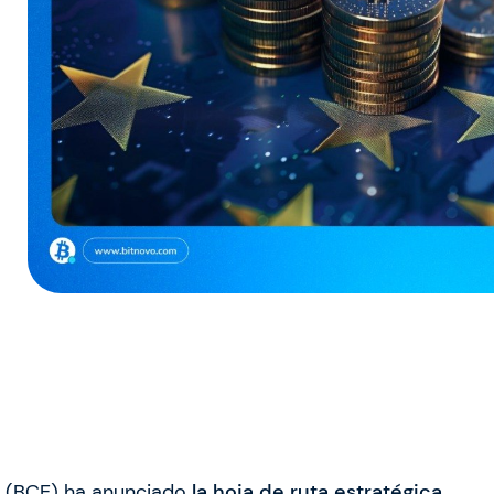
eo (BCE) ha anunciado
la
hoja de ruta
estratégica