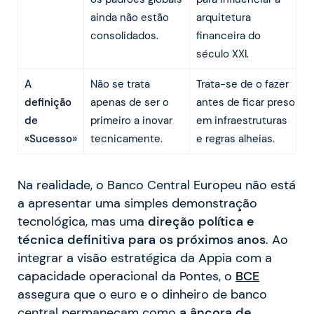
ainda não estão
arquitetura
consolidados.
financeira do
século XXI.
A
Não se trata
Trata-se de o fazer
definição
apenas de ser o
antes de ficar preso
de
primeiro a inovar
em infraestruturas
«Sucesso»
tecnicamente.
e regras alheias.
Na realidade, o Banco Central Europeu não está
a apresentar uma simples demonstração
tecnológica, mas uma
direção política e
técnica definitiva para os próximos anos
. Ao
integrar a visão estratégica da Appia com a
capacidade operacional da Pontes, o
BCE
assegura que o euro e o dinheiro de banco
central permaneçam como
a âncora de