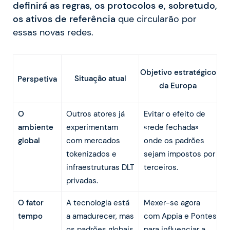
definirá as regras, os protocolos e, sobretudo,
os ativos de referência
que circularão por
essas novas redes.
Objetivo estratégico
Situação atual
Perspetiva
da Europa
O
Outros atores já
Evitar o efeito de
ambiente
experimentam
«rede fechada»
global
com mercados
onde os padrões
tokenizados e
sejam impostos por
infraestruturas DLT
terceiros.
privadas.
O fator
A tecnologia está
Mexer-se agora
tempo
a amadurecer, mas
com Appia e Pontes
os padrões globais
para influenciar a