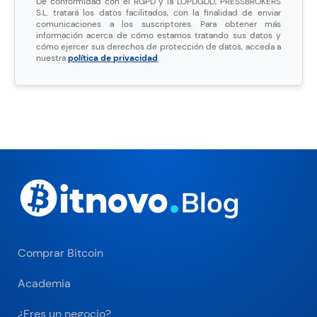
De conformidad con el RGPD y la LOPDGDD, PRESSBROKERS
S.L. tratará los datos facilitados, con la finalidad de enviar
comunicaciones a los suscriptores. Para obtener más
información acerca de cómo estamos tratando sus datos y
cómo ejercer sus derechos de protección de datos, acceda a
nuestra
política de privacidad
.
Comprar Bitcoin
Academia
¿Eres un negocio?