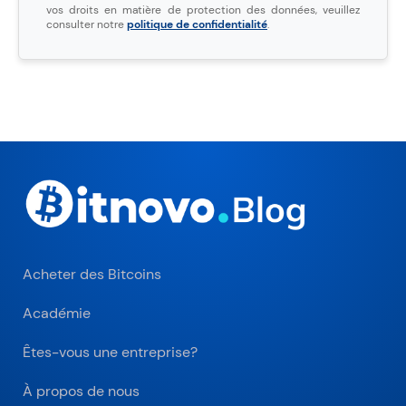
vos droits en matière de protection des données, veuillez
consulter notre
politique de confidentialité
.
Acheter des Bitcoins
Académie
Êtes-vous une entreprise?
À propos de nous