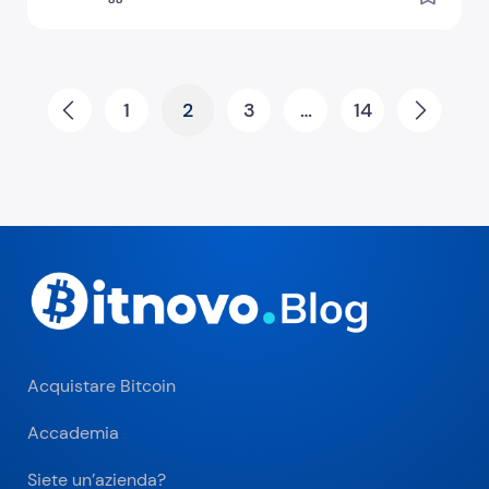
Paginazione degli articoli
1
2
3
…
14
Prev
Next
Acquistare Bitcoin
Accademia
Siete un’azienda?