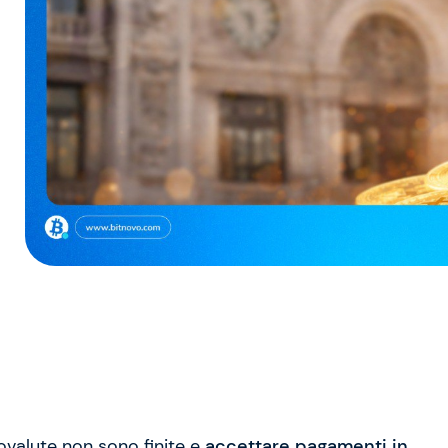
ptovalute non sono finite e
accettare pagamenti in