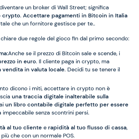
 diventare un broker di Wall Street; significa
 crypto
.
Accettare pagamenti in Bitcoin in Italia
tale che un fornitore gestisce per te..
e chiare due regole del gioco fin dal primo secondo:
ma:
Anche se il prezzo di Bitcoin sale e scende, i
 prezzo in euro
. Il cliente paga in crypto, ma
a vendita in valuta locale
. Decidi tu se tenere il
o dicono i miti, accettare in crypto non è
ascia
una traccia digitale inalterabile sulla
hai
un libro contabile digitale perfetto per essere
 impeccabile senza scontrini persi.
rtà al tuo cliente
e
rapidità al tuo flusso di cassa
,
i più che con un normale POS.