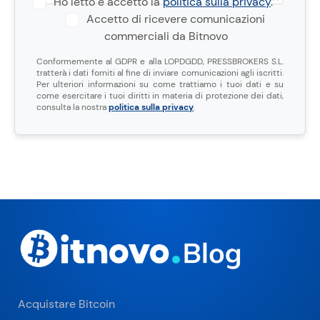
Ho letto e accetto la
politica sulla privacy
.
Accetto di ricevere comunicazioni
commerciali da Bitnovo
Conformemente al GDPR e alla LOPDGDD, PRESSBROKERS S.L.
tratterà i dati forniti al fine di inviare comunicazioni agli iscritti.
Per ulteriori informazioni su come trattiamo i tuoi dati e su
come esercitare i tuoi diritti in materia di protezione dei dati,
consulta la nostra
politica sulla privacy
.
Acquistare Bitcoin