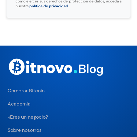
cómo ejercer sus derechos de protección de datos, acceda a
nuestra
política de privacidad
.
Comprar Bitcoin
Academia
¿Eres un negocio?
Sobre nosotros