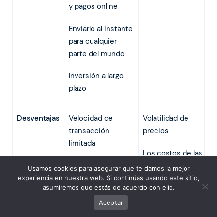
y pagos online
Enviarlo al instante
para cualquier
parte del mundo
Inversión a largo
plazo
Desventajas
Velocidad de
Volatilidad de
transacción
precios
limitada
Los costos de las
Volatilidad
transacciones
Usamos cookies para asegurar que te damos la mejor
están
experiencia en nuestra web. Si continúas usando este sitio,
Los pagos son
asumiremos que estás de acuerdo con ello.
aumentando
irreversibles
Aceptar
Mayor