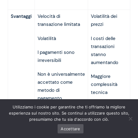
Svantaggi
Velocità di
Volatilità dei
transazione limitata
prezzi
Volatilità
I costi delle
transazioni
I pagamenti sono
stanno
irreversibili
aumentando
Non è universalmente
Maggiore
accettato come
complessità
metodo di
tecnica
pagamento
Commissioni del
Utilizziamo i cookie per garantire che ti offriamo la migliore
Consumo energetico
esperienza sul nostro sito. Se continui a utilizzare questo sito,
gas variabili e
presumiamo che tu sia d'accordo con ciò.
talvolta elevate
Accettare
Vulnerabilità negli