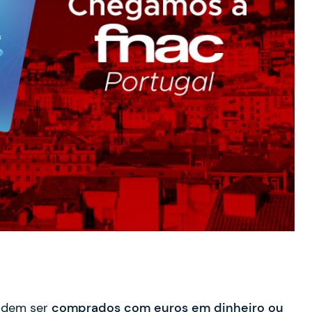
odem ser
comprados com euros em dinheiro ou