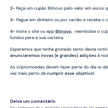
2-
Peça um cupão Bitnovo pelo valor em euros q
3-
Pague em dinheiro ou por cartão e receba o 
4-
Insira o site ou app
Bitnovo,
reembolse o cupã
fundos para a sua carteira.
Esperamos que tenha gostado tanto desta notíc
anunciaremos novas (e grandes) adições
à nos
As criptomoedas devem fazer parte do dia-a-di
vez mais perto de
cumprir esse objetivo!
Deixe um comentário
Seu endereço de e-mail não será publicado. Os campo