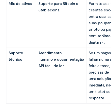
Mix de ativos
Suporte para Bitcoin e
Permite aos 
Stablecoins
.
clientes esc
entre usar a
suas
poupa
cripto
ou pa
com
«dólare
digitais»
.
Suporte
Atendimento
Se um paga
técnico
humano
e
documentação
falhar numa 
API fácil de ler
.
feira à tarde,
precisas de
uma
solução
imediata
, n
um ticket s
resposta.