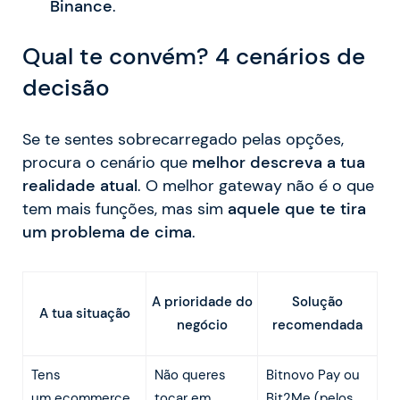
Binance
.
Qual te convém? 4 cenários de
decisão
Se te sentes sobrecarregado pelas opções,
procura o cenário que
melhor descreva a tua
realidade atual
. O melhor gateway não é o que
tem mais funções, mas sim
aquele que te tira
um problema de cima
.
A prioridade do
Solução
A tua situação
negócio
recomendada
Tens
Não queres
Bitnovo Pay ou
um ecommerce
tocar em
Bit2Me (pelos