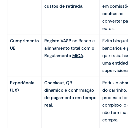
custos de retirada
.
em
comissõ
ocultas
ao
converter pa
euros.
Cumprimento
Registo VASP
no Banco e
Evita bloque
UE
alinhamento total com o
bancários e 
Regulamento
MiCA
.
que trabalh
uma
entida
supervision
Experiência
Checkout
,
QR
Reduz o
aba
(UX)
dinâmico
e
confirmação
do carrinho
,
de pagamento em tempo
processo for
real
.
complexo, o 
não termina 
compra.