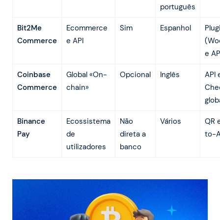
português
Bit2Me
Ecommerce
Sim
Espanhol
Plug
Commerce
e API
(Wo
e AP
Coinbase
Global «On-
Opcional
Inglês
API 
Commerce
chain»
Che
glob
Binance
Ecossistema
Não
Vários
QR 
Pay
de
direta a
to-
utilizadores
banco