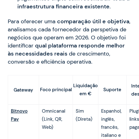
infraestrutura financeira existente
.
Para oferecer uma
comparação útil e objetiva
,
analisamos cada fornecedor da perspetiva de
negócios que operam em 2026. O objetivo foi
identificar
qual plataforma responde melhor
às necessidades reais
de crescimento,
conversão e eficiência operativa.
Liquidação
Int
Foco principal
Suporte
Gateway
em €
des
Bitnovo
Omnicanal
Sim
Espanhol,
Plug
Pay
(Link, QR,
(Direta)
inglês,
link
Web)
francês,
pag
italiano e