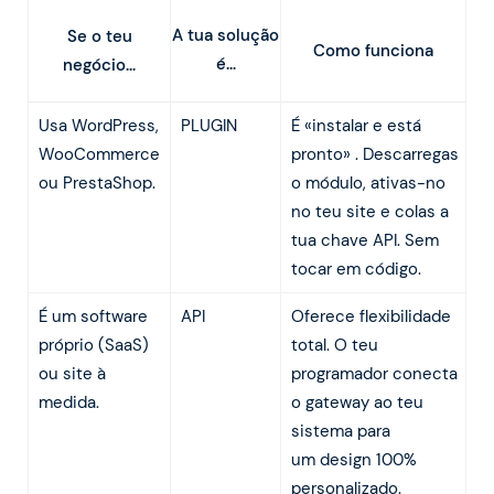
A tua solução
Se o teu
Como funciona
é…
negócio…
Usa WordPress,
PLUGIN
É «instalar e está
WooCommerce
pronto» . Descarregas
ou PrestaShop.
o módulo, ativas-no
no teu site e colas a
tua chave API. Sem
tocar em código.
É um software
API
Oferece flexibilidade
próprio (SaaS)
total. O teu
ou site à
programador conecta
medida.
o gateway ao teu
sistema para
um design 100%
personalizado.