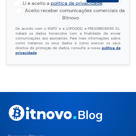
Li e aceito a
política de privacidade
.
Aceito receber comunicações comerciais da
Bitnovo
De acordo com o RGPD e a LOPDGDD, a PRESSBROKERS S.L.
tratará os dados fornecidos com a finalidade de enviar
comunicações aos assinantes. Para mais informações sobre
como tratamos os seus dados e como exercer os seus
direitos de proteção de dados, consulte a nossa
política de
privacidade
.