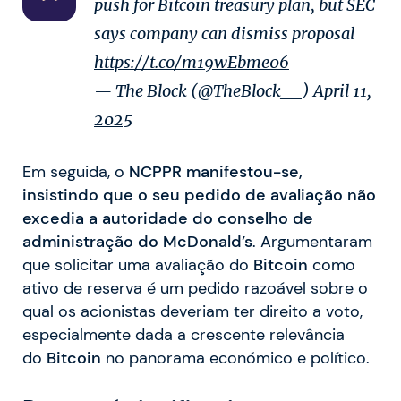
push for Bitcoin treasury plan, but SEC
says company can dismiss proposal
https://t.co/m19wEbme06
— The Block (@TheBlock__)
April 11,
2025
Em seguida, o
NCPPR
manifestou-se,
insistindo que o seu pedido de avaliação não
excedia a autoridade do conselho de
administração do
McDonald’s
. Argumentaram
que solicitar uma avaliação do
Bitcoin
como
ativo de reserva é um pedido razoável sobre o
qual os acionistas deveriam ter direito a voto,
especialmente dada a crescente relevância
do
Bitcoin
no panorama económico e político.