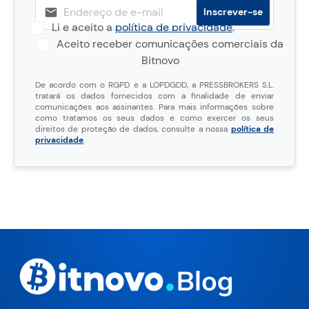
Li e aceito a
política de privacidade
.
Aceito receber comunicações comerciais da
Bitnovo
De acordo com o RGPD e a LOPDGDD, a PRESSBROKERS S.L.
tratará os dados fornecidos com a finalidade de enviar
comunicações aos assinantes. Para mais informações sobre
como tratamos os seus dados e como exercer os seus
direitos de proteção de dados, consulte a nossa
política de
privacidade
.