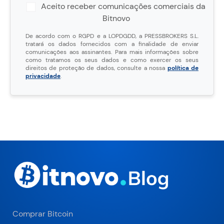
Aceito receber comunicações comerciais da
Bitnovo
De acordo com o RGPD e a LOPDGDD, a PRESSBROKERS S.L.
tratará os dados fornecidos com a finalidade de enviar
comunicações aos assinantes. Para mais informações sobre
como tratamos os seus dados e como exercer os seus
direitos de proteção de dados, consulte a nossa
política de
privacidade
.
Comprar Bitcoin